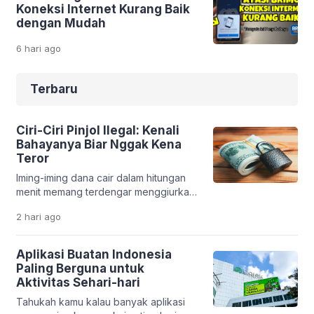
Koneksi Internet Kurang Baik
dengan Mudah
6 hari
ago
Terbaru
Ciri-Ciri Pinjol Ilegal: Kenali
Bahayanya Biar Nggak Kena
Teror
Iming-iming dana cair dalam hitungan
menit memang terdengar menggiurkan.
Apalagi saat kamu sedang butuh uang
2 hari
ago
cepat. Tapi di balik kemudahan itu, ada
jebakan serius yang bisa merusak
kondisi finansial bahkan kehidupan
Aplikasi Buatan Indonesia
pribadimu. Fenomena pinjaman online
Paling Berguna untuk
ilegal makin marak. Banyak aplikasi
Aktivitas Sehari-hari
bodong yang memanfaatkan situasi
Tahukah kamu kalau banyak aplikasi
darurat seseorang. Tanpa sadar,