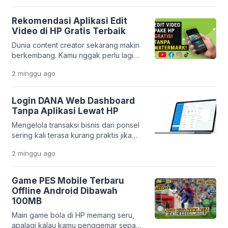
seperti sekarang, semua itu bukan lagi
hal yang sulit. Melalui inovasi
Rekomendasi Aplikasi Edit
terbarunya, PT Pegadaian
Video di HP Gratis Terbaik
menghadirkan aplikasi yang makin
Dunia content creator sekarang makin
lengkap dan praktis. Layanan
berkembang. Kamu nggak perlu lagi
Pegadaian Digital kini berevolusi jadi
laptop mahal buat bikin video yang
platform yang lebih modern dan
2 minggu
ago
keren. Cukup pakai HP, kamu sudah
terintegrasi. […]
bisa menghasilkan konten yang
menarik dan profesional. Platform
Login DANA Web Dashboard
seperti TikTok, Instagram Reels, dan
Tanpa Aplikasi Lewat HP
YouTube Shorts bikin kebutuhan
Mengelola transaksi bisnis dari ponsel
editing video makin tinggi. Tapi
sering kali terasa kurang praktis jika
masalahnya, banyak orang bingung
harus membuka banyak aplikasi
memilih aplikasi yang benar-benar
2 minggu
ago
sekaligus. Apalagi jika memori HP
gratis, mudah dipakai, […]
sudah mulai penuh atau kamu ingin
bekerja lebih cepat tanpa berpindah-
Game PES Mobile Terbaru
pindah aplikasi. Kabar baiknya, DANA
Offline Android Dibawah
menyediakan layanan Dashboard Web
100MB
yang bisa diakses langsung melalui
Main game bola di HP memang seru,
browser. Platform ini memudahkan
apalagi kalau kamu penggemar sepak
pelaku usaha dalam memantau