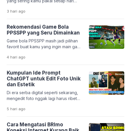
yang sering kamu pakai setiap hari
korban bisa terjebak bunga tinggi,
ternyata dibuat oleh developer
biaya tersembunyi, […]
3 hari
ago
Indonesia? Mulai dari pesan ojek,
belanja online, sampai belajar,
semuanya bisa dilakukan lewat karya
Rekomendasi Game Bola
anak bangsa. Perkembangan teknologi
PPSSPP yang Seru Dimainkan
digital di Indonesia memang sangat
Game bola PPSSPP masih jadi pilihan
pesat. Banyak startup lokal yang
favorit buat kamu yang ingin main game
berhasil menciptakan solusi praktis
sepak bola di HP tanpa harus punya
untuk kebutuhan harian. Tidak hanya
4 hari
ago
perangkat mahal. Emulator PPSSPP
mempermudah hidup, aplikasi […]
memungkinkan kamu menjalankan
game PSP dengan lancar, bahkan di
Kumpulan Ide Prompt
HP dengan spesifikasi menengah ke
ChatGPT untuk Edit Foto Unik
bawah. Menariknya, beberapa game
dan Estetik
masih mendapatkan update dari
Di era serba digital seperti sekarang,
komunitas. Mulai dari transfer pemain
mengedit foto nggak lagi harus ribet
terbaru sampai patch liga […]
pakai aplikasi desain yang rumit. Berkat
5 hari
ago
kemajuan teknologi kecerdasan buatan
seperti ChatGPT, kamu cukup
mengetikkan perintah teks untuk
Cara Mengatasi BRImo
mengubah tampilan foto jadi lebih
Koneksi Internet Kurang Baik