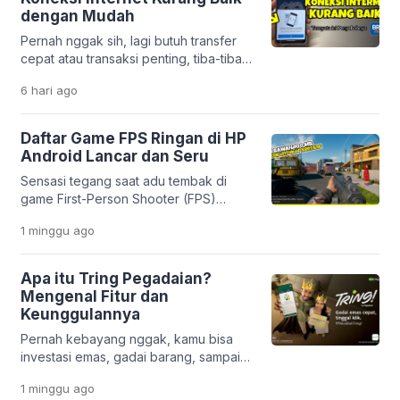
estetik dan unik. Mulai dari efek
dengan Mudah
sinematik ala film, tampilan 3D yang
Pernah nggak sih, lagi butuh transfer
modern, sampai gaya anime yang lucu,
cepat atau transaksi penting, tiba-tiba
semuanya bisa […]
muncul notifikasi “koneksi internet
6 hari
ago
kurang baik” di aplikasi BRImo?
Rasanya pasti bikin panik, apalagi kalau
situasinya mendesak. Masalah ini
Daftar Game FPS Ringan di HP
memang cukup sering dialami oleh
Android Lancar dan Seru
nasabah Bank BRI. Tapi tenang,
Sensasi tegang saat adu tembak di
penyebabnya nggak selalu karena
game First-Person Shooter (FPS)
server gangguan. Justru, dalam banyak
memang selalu bikin deg-degan. Mau
kasus, masalahnya berasal dari
1 minggu
ago
di rumah atau lagi santai di luar, genre
pengaturan di […]
ini nggak pernah gagal memacu
adrenalin. Masalahnya, nggak semua
Apa itu Tring Pegadaian?
orang punya HP flagship dengan
Mengenal Fitur dan
storage besar. Banyak pengguna
Keunggulannya
Android masih pakai HP entry-level
Pernah kebayang nggak, kamu bisa
yang sering ngelag kalau dipakai main
investasi emas, gadai barang, sampai
game berat. Belum […]
urus pembiayaan usaha hanya lewat
1 minggu
ago
satu aplikasi di HP? Di era digital