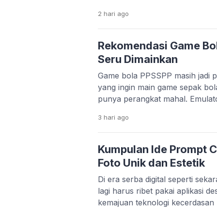
belajar, semuanya bisa dilakuka
2 hari
ago
bangsa. Perkembangan teknologi 
memang sangat pesat. Banyak st
menciptakan solusi praktis untu
Rekomendasi Game Bo
hanya mempermudah hidup, apli
Seru Dimainkan
Game bola PPSSPP masih jadi pi
yang ingin main game sepak bol
punya perangkat mahal. Emula
memungkinkan kamu menjalank
3 hari
ago
lancar, bahkan di HP dengan sp
bawah. Menariknya, beberapa 
update dari komunitas. Mulai da
Kumpulan Ide Prompt C
sampai patch liga […]
Foto Unik dan Estetik
Di era serba digital seperti sek
lagi harus ribet pakai aplikasi d
kemajuan teknologi kecerdasan 
kamu cukup mengetikkan perin