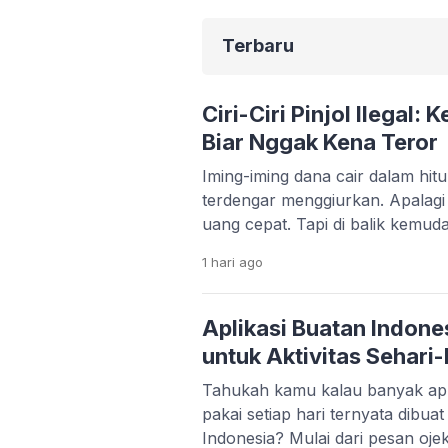
Terbaru
Ciri-Ciri Pinjol Ilegal:
Biar Nggak Kena Teror
Iming-iming dana cair dalam hi
terdengar menggiurkan. Apalag
uang cepat. Tapi di balik kemud
serius yang bisa merusak kondis
1 hari
ago
kehidupan pribadimu. Fenomena 
makin marak. Banyak aplikasi 
memanfaatkan situasi darurat s
Aplikasi Buatan Indone
korban bisa terjebak bunga tingg
untuk Aktivitas Sehari-
Tahukah kamu kalau banyak apl
pakai setiap hari ternyata dibua
Indonesia? Mulai dari pesan ojek