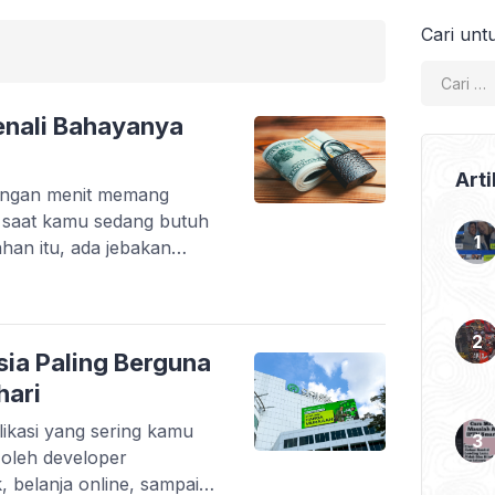
Cari unt
 Kenali Bahayanya
Arti
tungan menit memang
i saat kamu sedang butuh
ahan itu, ada jebakan
i finansial bahkan
pinjaman online ilegal
bodong yang
eseorang. Tanpa sadar,
sia Paling Berguna
i, biaya tersembunyi, […]
hari
ikasi yang sering kamu
t oleh developer
, belanja online, sampai