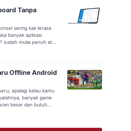
inggi. Tapi masalahnya,
plikasi yang benar-benar
board Tanpa
onsel sering kali terasa
uka banyak aplikasi
HP sudah mulai penuh atau
tanpa berpindah-pindah
 menyediakan layanan
s langsung melalui
kan pelaku usaha dalam
ru Offline Android
 pembayaran, […]
eru, apalagi kalau kamu
salahnya, banyak game
uran besar dan butuh
kamu yang punya HP dengan
di kendala. Belum lagi kalau
karang ada banyak