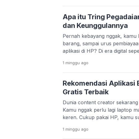
pengguna Android masih pakai H
ngelag kalau dipakai main game
Apa itu Tring Pegadaia
dan Keunggulannya
Pernah kebayang nggak, kamu bi
barang, sampai urus pembiayaa
aplikasi di HP? Di era digital se
bukan lagi hal yang sulit. Melal
1 minggu
ago
Pegadaian menghadirkan aplikas
praktis. Layanan Pegadaian Digita
platform yang lebih modern dan t
Rekomendasi Aplikasi E
Gratis Terbaik
Dunia content creator sekaran
Kamu nggak perlu lagi laptop ma
keren. Cukup pakai HP, kamu s
konten yang menarik dan profesi
1 minggu
ago
TikTok, Instagram Reels, dan Y