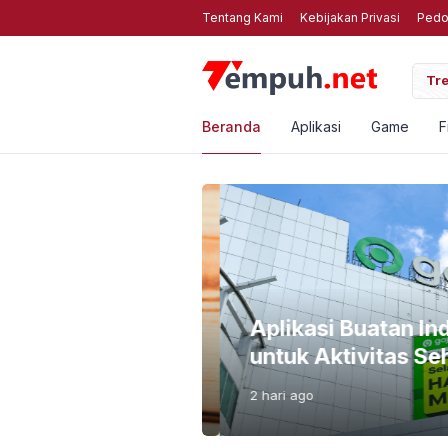
Tentang Kami
Kebijakan Privasi
Pedo
3 Kompres Foto Online Gratis Web Terbaik untuk H
Tre
Beranda
Aplikasi
Game
F
i Bahayanya Biar
Aplikasi Buatan Ind
untuk Aktivitas Seha
2 hari
ago