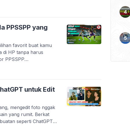
n lewat karya anak
digital di Indonesia
artup lokal yang berhasil
k kebutuhan harian. Tidak
la PPSSPP yang
kasi […]
lihan favorit buat kamu
a di HP tanpa harus
tor PPSSPP
an game PSP dengan
esifikasi menengah ke
game masih mendapatkan
ri transfer pemain terbaru
hatGPT untuk Edit
arang, mengedit foto nggak
esain yang rumit. Berkat
buatan seperti ChatGPT,
tah teks untuk mengubah