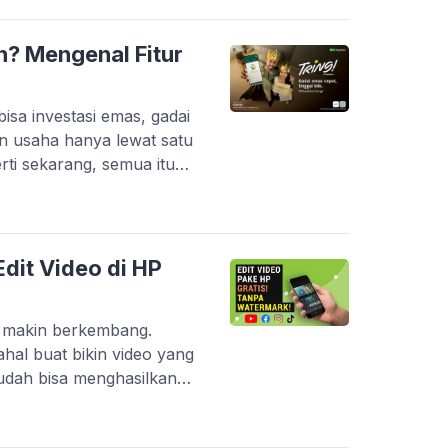
P entry-level yang sering
 berat. Belum […]
n? Mengenal Fitur
sa investasi emas, gadai
n usaha hanya lewat satu
perti sekarang, semua itu
ui inovasi terbarunya, PT
i yang makin lengkap dan
l kini berevolusi jadi
erintegrasi. […]
dit Video di HP
g makin berkembang.
hal buat bikin video yang
udah bisa menghasilkan
onal. Platform seperti
ouTube Shorts bikin