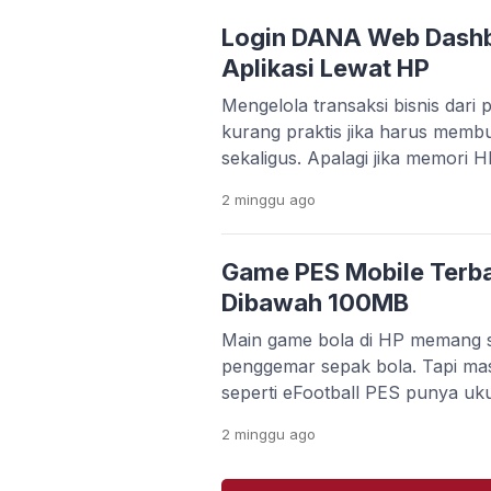
kebutuhan editing video makin t
banyak orang bingung memilih a
Login DANA Web Dash
gratis, mudah dipakai, […]
Aplikasi Lewat HP
Mengelola transaksi bisnis dari p
kurang praktis jika harus memb
sekaligus. Apalagi jika memori 
kamu ingin bekerja lebih cepat 
2 minggu
ago
aplikasi. Kabar baiknya, DANA
Dashboard Web yang bisa diakse
browser. Platform ini memudah
Game PES Mobile Terba
memantau transaksi, mengelola
Dibawah 100MB
Main game bola di HP memang s
penggemar sepak bola. Tapi ma
seperti eFootball PES punya uk
koneksi internet stabil. Buat 
2 minggu
ago
memori terbatas, hal ini jelas ja
kuota lagi tipis. Untungnya, se