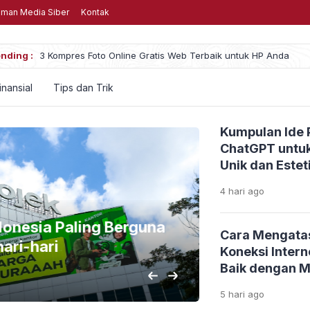
man Media Siber
Kontak
P Anda
nding :
Menghabiskan Uang untuk Game
inansial
Tips dan Trik
Kumpulan Ide 
ChatGPT untuk
Unik dan Estet
4 hari
ago
onesia Paling Berguna
Rekomendas
Cara Mengata
ri-hari
Dimainkan
Koneksi Inter
Baik dengan 
3 hari
ago
5 hari
ago