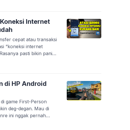
an unik. Mulai dari efek
 yang modern, sampai gaya
a […]
Koneksi Internet
udah
nsfer cepat atau transaksi
asi “koneksi internet
Rasanya pasti bikin panik,
sak. Masalah ini memang
ah Bank BRI. Tapi tenang,
na server gangguan.
salahnya berasal dari
n di HP Android
 di game First-Person
kin deg-degan. Mau di
genre ini nggak pernah
ahnya, nggak semua
n storage besar. Banyak