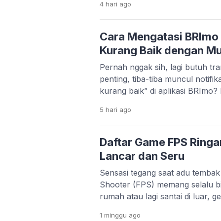
4 hari
ago
tampilan foto jadi lebih estetik d
sinematik ala film, tampilan 3D
anime yang lucu, semuanya bis
Cara Mengatasi BRImo 
Kurang Baik dengan M
Pernah nggak sih, lagi butuh tra
penting, tiba-tiba muncul notifik
kurang baik” di aplikasi BRImo? 
apalagi kalau situasinya mende
5 hari
ago
cukup sering dialami oleh nasab
penyebabnya nggak selalu kare
Justru, dalam banyak kasus, ma
Daftar Game FPS Ringa
pengaturan di […]
Lancar dan Seru
Sensasi tegang saat adu tembak
Shooter (FPS) memang selalu bi
rumah atau lagi santai di luar, 
gagal memacu adrenalin. Masal
1 minggu
ago
orang punya HP flagship denga