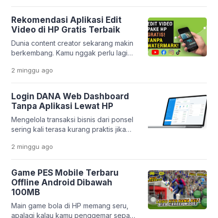
seperti sekarang, semua itu bukan lagi
hal yang sulit. Melalui inovasi
Rekomendasi Aplikasi Edit
terbarunya, PT Pegadaian
Video di HP Gratis Terbaik
menghadirkan aplikasi yang makin
Dunia content creator sekarang makin
lengkap dan praktis. Layanan
berkembang. Kamu nggak perlu lagi
Pegadaian Digital kini berevolusi jadi
laptop mahal buat bikin video yang
platform yang lebih modern dan
2 minggu
ago
keren. Cukup pakai HP, kamu sudah
terintegrasi. […]
bisa menghasilkan konten yang
menarik dan profesional. Platform
Login DANA Web Dashboard
seperti TikTok, Instagram Reels, dan
Tanpa Aplikasi Lewat HP
YouTube Shorts bikin kebutuhan
Mengelola transaksi bisnis dari ponsel
editing video makin tinggi. Tapi
sering kali terasa kurang praktis jika
masalahnya, banyak orang bingung
harus membuka banyak aplikasi
memilih aplikasi yang benar-benar
2 minggu
ago
sekaligus. Apalagi jika memori HP
gratis, mudah dipakai, […]
sudah mulai penuh atau kamu ingin
bekerja lebih cepat tanpa berpindah-
Game PES Mobile Terbaru
pindah aplikasi. Kabar baiknya, DANA
Offline Android Dibawah
menyediakan layanan Dashboard Web
100MB
yang bisa diakses langsung melalui
Main game bola di HP memang seru,
browser. Platform ini memudahkan
apalagi kalau kamu penggemar sepak
pelaku usaha dalam memantau