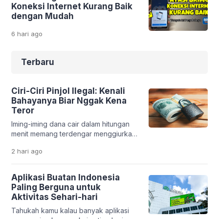
Koneksi Internet Kurang Baik
dengan Mudah
6 hari
ago
Terbaru
Ciri-Ciri Pinjol Ilegal: Kenali
Bahayanya Biar Nggak Kena
Teror
Iming-iming dana cair dalam hitungan
menit memang terdengar menggiurkan.
Apalagi saat kamu sedang butuh uang
2 hari
ago
cepat. Tapi di balik kemudahan itu, ada
jebakan serius yang bisa merusak
kondisi finansial bahkan kehidupan
Aplikasi Buatan Indonesia
pribadimu. Fenomena pinjaman online
Paling Berguna untuk
ilegal makin marak. Banyak aplikasi
Aktivitas Sehari-hari
bodong yang memanfaatkan situasi
Tahukah kamu kalau banyak aplikasi
darurat seseorang. Tanpa sadar,