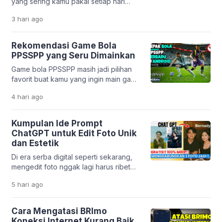
yang sering kamu pakai setiap hari
korban bisa terjebak bunga tinggi,
ternyata dibuat oleh developer
biaya tersembunyi, […]
3 hari
ago
Indonesia? Mulai dari pesan ojek,
belanja online, sampai belajar,
semuanya bisa dilakukan lewat karya
Rekomendasi Game Bola
anak bangsa. Perkembangan teknologi
PPSSPP yang Seru Dimainkan
digital di Indonesia memang sangat
Game bola PPSSPP masih jadi pilihan
pesat. Banyak startup lokal yang
favorit buat kamu yang ingin main game
berhasil menciptakan solusi praktis
sepak bola di HP tanpa harus punya
untuk kebutuhan harian. Tidak hanya
4 hari
ago
perangkat mahal. Emulator PPSSPP
mempermudah hidup, aplikasi […]
memungkinkan kamu menjalankan
game PSP dengan lancar, bahkan di
Kumpulan Ide Prompt
HP dengan spesifikasi menengah ke
ChatGPT untuk Edit Foto Unik
bawah. Menariknya, beberapa game
dan Estetik
masih mendapatkan update dari
Di era serba digital seperti sekarang,
komunitas. Mulai dari transfer pemain
mengedit foto nggak lagi harus ribet
terbaru sampai patch liga […]
pakai aplikasi desain yang rumit. Berkat
5 hari
ago
kemajuan teknologi kecerdasan buatan
seperti ChatGPT, kamu cukup
mengetikkan perintah teks untuk
Cara Mengatasi BRImo
mengubah tampilan foto jadi lebih
Koneksi Internet Kurang Baik