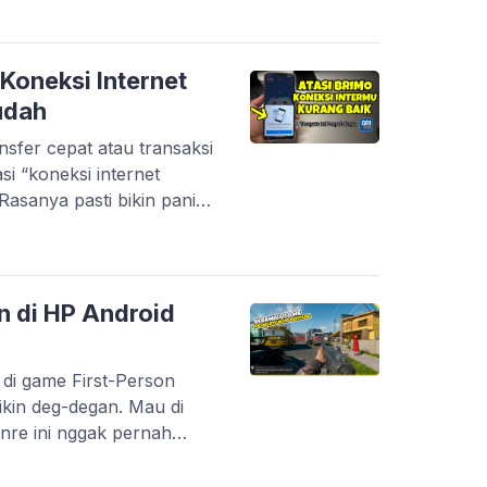
an unik. Mulai dari efek
 yang modern, sampai gaya
a […]
Koneksi Internet
udah
nsfer cepat atau transaksi
asi “koneksi internet
Rasanya pasti bikin panik,
sak. Masalah ini memang
ah Bank BRI. Tapi tenang,
na server gangguan.
salahnya berasal dari
n di HP Android
 di game First-Person
kin deg-degan. Mau di
genre ini nggak pernah
ahnya, nggak semua
n storage besar. Banyak