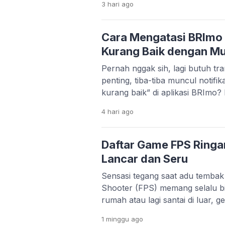
3 hari
ago
tampilan foto jadi lebih estetik d
sinematik ala film, tampilan 3D
anime yang lucu, semuanya bis
Cara Mengatasi BRImo 
Kurang Baik dengan M
Pernah nggak sih, lagi butuh tra
penting, tiba-tiba muncul notifik
kurang baik” di aplikasi BRImo? 
apalagi kalau situasinya mende
4 hari
ago
cukup sering dialami oleh nasab
penyebabnya nggak selalu kare
Justru, dalam banyak kasus, ma
Daftar Game FPS Ringa
pengaturan di […]
Lancar dan Seru
Sensasi tegang saat adu tembak
Shooter (FPS) memang selalu bi
rumah atau lagi santai di luar, 
gagal memacu adrenalin. Masal
1 minggu
ago
orang punya HP flagship denga