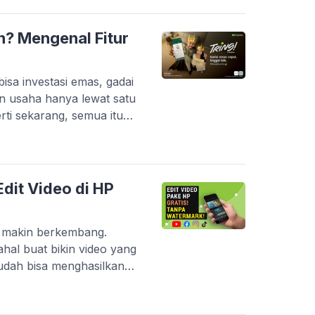
P entry-level yang sering
 berat. Belum […]
n? Mengenal Fitur
sa investasi emas, gadai
n usaha hanya lewat satu
perti sekarang, semua itu
ui inovasi terbarunya, PT
i yang makin lengkap dan
l kini berevolusi jadi
erintegrasi. […]
dit Video di HP
g makin berkembang.
hal buat bikin video yang
udah bisa menghasilkan
onal. Platform seperti
ouTube Shorts bikin