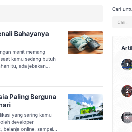
Cari unt
 Kenali Bahayanya
Arti
tungan menit memang
i saat kamu sedang butuh
ahan itu, ada jebakan
i finansial bahkan
pinjaman online ilegal
bodong yang
eseorang. Tanpa sadar,
sia Paling Berguna
i, biaya tersembunyi, […]
hari
ikasi yang sering kamu
t oleh developer
, belanja online, sampai