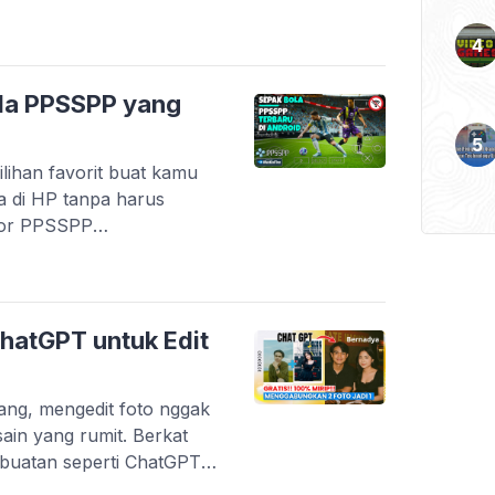
n lewat karya anak
digital di Indonesia
artup lokal yang berhasil
k kebutuhan harian. Tidak
la PPSSPP yang
kasi […]
lihan favorit buat kamu
a di HP tanpa harus
tor PPSSPP
an game PSP dengan
esifikasi menengah ke
game masih mendapatkan
ri transfer pemain terbaru
hatGPT untuk Edit
arang, mengedit foto nggak
esain yang rumit. Berkat
buatan seperti ChatGPT,
tah teks untuk mengubah