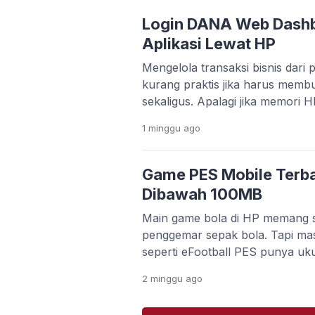
kebutuhan editing video makin t
banyak orang bingung memilih a
Login DANA Web Dash
gratis, mudah dipakai, […]
Aplikasi Lewat HP
Mengelola transaksi bisnis dari p
kurang praktis jika harus memb
sekaligus. Apalagi jika memori 
kamu ingin bekerja lebih cepat 
1 minggu
ago
aplikasi. Kabar baiknya, DANA
Dashboard Web yang bisa diakse
browser. Platform ini memudah
Game PES Mobile Terba
memantau transaksi, mengelola
Dibawah 100MB
Main game bola di HP memang s
penggemar sepak bola. Tapi ma
seperti eFootball PES punya uk
koneksi internet stabil. Buat 
2 minggu
ago
memori terbatas, hal ini jelas ja
kuota lagi tipis. Untungnya, se