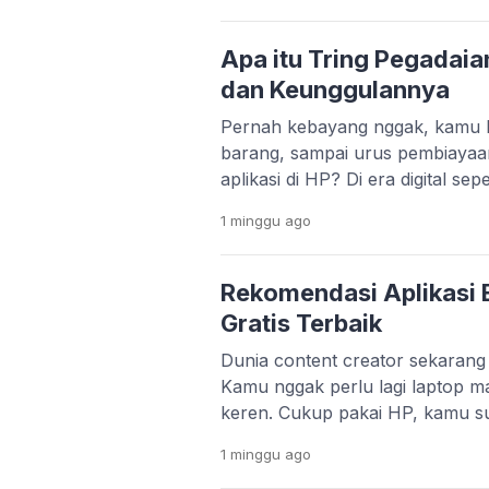
pengguna Android masih pakai H
ngelag kalau dipakai main game
Apa itu Tring Pegadaia
dan Keunggulannya
Pernah kebayang nggak, kamu bi
barang, sampai urus pembiayaa
aplikasi di HP? Di era digital se
bukan lagi hal yang sulit. Melal
1 minggu
ago
Pegadaian menghadirkan aplikas
praktis. Layanan Pegadaian Digita
platform yang lebih modern dan t
Rekomendasi Aplikasi E
Gratis Terbaik
Dunia content creator sekaran
Kamu nggak perlu lagi laptop ma
keren. Cukup pakai HP, kamu s
konten yang menarik dan profesi
1 minggu
ago
TikTok, Instagram Reels, dan Y