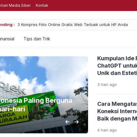
man Media Siber
Kontak
nding :
Menghabiskan Uang untuk Game, Wajar atau 
inansial
Tips dan Trik
Kumpulan Ide 
ChatGPT untuk
Unik dan Estet
3 hari
ago
onesia Paling Berguna
Rekomendas
Cara Mengata
ri-hari
Dimainkan
Koneksi Inter
Baik dengan 
2 hari
ago
4 hari
ago