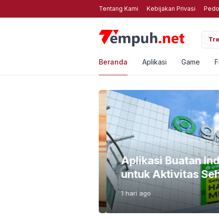
Tentang Kami
Kebijakan Privasi
Pedo
3 Kompres Foto Online Gratis Web Terbaik untuk HP Anda
Tre
Beranda
Aplikasi
Game
F
i Bahayanya Biar
Aplikasi Buatan Ind
untuk Aktivitas Seha
1 hari
ago