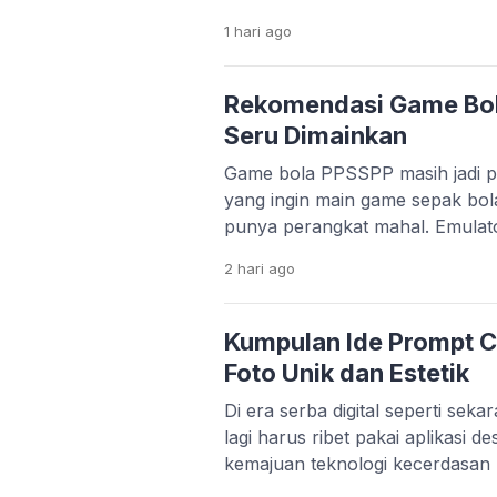
belajar, semuanya bisa dilakuka
1 hari
ago
bangsa. Perkembangan teknologi 
memang sangat pesat. Banyak st
menciptakan solusi praktis untu
Rekomendasi Game Bo
hanya mempermudah hidup, apli
Seru Dimainkan
Game bola PPSSPP masih jadi pi
yang ingin main game sepak bol
punya perangkat mahal. Emula
memungkinkan kamu menjalank
2 hari
ago
lancar, bahkan di HP dengan sp
bawah. Menariknya, beberapa 
update dari komunitas. Mulai da
Kumpulan Ide Prompt C
sampai patch liga […]
Foto Unik dan Estetik
Di era serba digital seperti sek
lagi harus ribet pakai aplikasi d
kemajuan teknologi kecerdasan 
kamu cukup mengetikkan perin