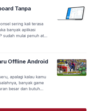
inggi. Tapi masalahnya,
plikasi yang benar-benar
board Tanpa
onsel sering kali terasa
uka banyak aplikasi
HP sudah mulai penuh atau
tanpa berpindah-pindah
 menyediakan layanan
s langsung melalui
kan pelaku usaha dalam
ru Offline Android
 pembayaran, […]
eru, apalagi kalau kamu
salahnya, banyak game
uran besar dan butuh
kamu yang punya HP dengan
di kendala. Belum lagi kalau
karang ada banyak