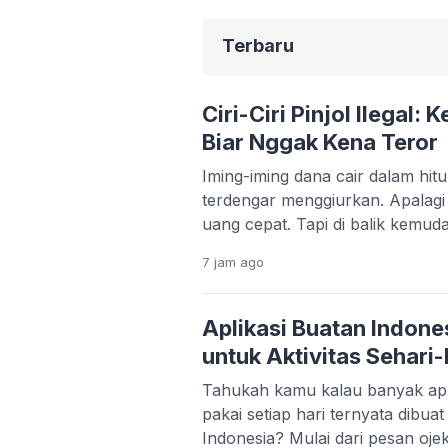
Terbaru
Ciri-Ciri Pinjol Ilegal:
Biar Nggak Kena Teror
Iming-iming dana cair dalam hi
terdengar menggiurkan. Apalag
uang cepat. Tapi di balik kemud
serius yang bisa merusak kondis
7 jam
ago
kehidupan pribadimu. Fenomena 
makin marak. Banyak aplikasi 
memanfaatkan situasi darurat s
Aplikasi Buatan Indone
korban bisa terjebak bunga tingg
untuk Aktivitas Sehari-
Tahukah kamu kalau banyak apl
pakai setiap hari ternyata dibua
Indonesia? Mulai dari pesan ojek