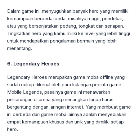
Dalam game ini, menyuguhkan banyak hero yang memiliki
kemampuan berbeda-beda, misalnya mage, pendekar,
atau yang bersenjatakan pedang, tongkat dan senapan.
Tingkatkan hero yang kamu miliki ke level yang lebih tinggi
untuk mendapatkan pengalaman bermain yang lebih
menantang.
6. Legendary Heroes
Legendary Heroes merupakan game moba offline yang
sudah cukup dikenal oleh para kalangan pecinta game
Mobile Legends, pasalnya game ini menawarkan
pertarungan di arena yang menangkan tanpa harus
bergantung dengan jaringan internet. Yang membuat game
ini berbeda dari game moba lainnya adalah menyediakan
empat kemampuan khusus dan unik yang dimiliki setiap
hero.