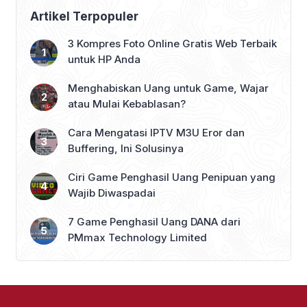
Artikel Terpopuler
3 Kompres Foto Online Gratis Web Terbaik
untuk HP Anda
Menghabiskan Uang untuk Game, Wajar
atau Mulai Kebablasan?
Cara Mengatasi IPTV M3U Eror dan
Buffering, Ini Solusinya
Ciri Game Penghasil Uang Penipuan yang
Wajib Diwaspadai
7 Game Penghasil Uang DANA dari
PMmax Technology Limited