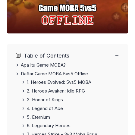
−
Table of Contents
Apa Itu Game MOBA?
Daftar Game MOBA 5vs5 Offline
1. Heroes Evolved: 5vs5 MOBA
2. Heroes Awaken: Idle RPG
3. Honor of Kings
4. Legend of Ace
5. Eternium
6. Legendary Heroes
7. Heroes Strike - 3v3 Moba Braw