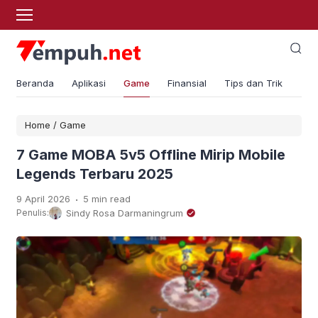
Beranda
Aplikasi
Game
Finansial
Tips dan Trik
Home
/
Game
7 Game MOBA 5v5 Offline Mirip Mobile
Legends Terbaru 2025
.
9 April 2026
5 min read
Penulis:
Sindy Rosa Darmaningrum