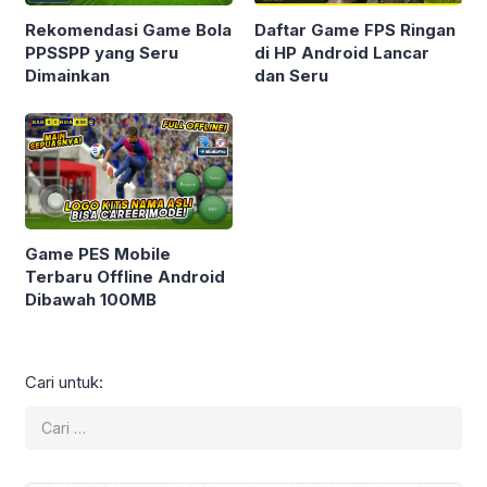
Rekomendasi Game Bola
Daftar Game FPS Ringan
PPSSPP yang Seru
di HP Android Lancar
Dimainkan
dan Seru
Game PES Mobile
Terbaru Offline Android
Dibawah 100MB
Cari untuk: