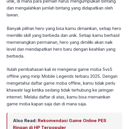
unik, di mana para pemain harus mengumpulkan bintang
dan mengalahkan jumlah bintang yang didapatkan oleh
lawan.
Banyak pilihan hero yang bisa kamu dimainkan, setiap hero
memiliki skill yang berbeda dan unik. Setiap kamu berhasil
memenangkan permainan, hero yang dimiliki akan naik
level dan mendapatkan hero baru dengan keahlian yang
berbeda.
Itulah pembahasan kali ini mengenai game moba 5vs5
offline yang mirip Mobile Legends terbaru 2025. Dengan
mengetahui daftar game moba offline, kamu tidak perlu
khawatir lagi ketika sedang tidak terhubung ke jaringan
internet. Melalui daftar di atas, kamu bisa memainkan
game moba kapan saja dan di mana saja.
Also Read:
Rekomendasi Game Online PES
Ringan di HP Terpopuler