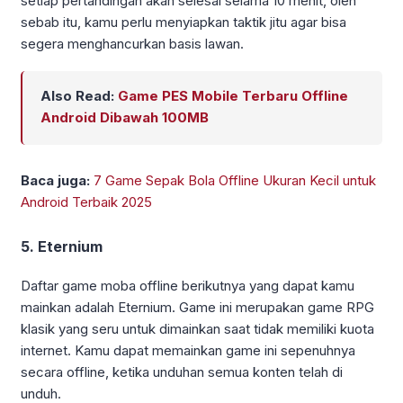
setiap pertandingan akan selesai selama 10 menit, oleh
sebab itu, kamu perlu menyiapkan taktik jitu agar bisa
segera menghancurkan basis lawan.
Also Read:
Game PES Mobile Terbaru Offline
Android Dibawah 100MB
Baca juga:
7 Game Sepak Bola Offline Ukuran Kecil untuk
Android Terbaik 2025
5. Eternium
Daftar game moba offline berikutnya yang dapat kamu
mainkan adalah Eternium. Game ini merupakan game RPG
klasik yang seru untuk dimainkan saat tidak memiliki kuota
internet. Kamu dapat memainkan game ini sepenuhnya
secara offline, ketika unduhan semua konten telah di
unduh.