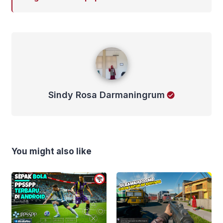
Sindy Rosa Darmaningrum
Sindy Rosa Darmaningrum
You might also like