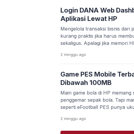
kebutuhan editing video makin t
banyak orang bingung memilih a
Login DANA Web Dash
gratis, mudah dipakai, […]
Aplikasi Lewat HP
Mengelola transaksi bisnis dari p
kurang praktis jika harus memb
sekaligus. Apalagi jika memori 
kamu ingin bekerja lebih cepat 
2 minggu
ago
aplikasi. Kabar baiknya, DANA
Dashboard Web yang bisa diakse
browser. Platform ini memudah
Game PES Mobile Terba
memantau transaksi, mengelola
Dibawah 100MB
Main game bola di HP memang s
penggemar sepak bola. Tapi ma
seperti eFootball PES punya uk
koneksi internet stabil. Buat 
2 minggu
ago
memori terbatas, hal ini jelas ja
kuota lagi tipis. Untungnya, se