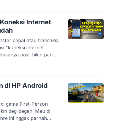
an unik. Mulai dari efek
 yang modern, sampai gaya
a […]
Koneksi Internet
udah
nsfer cepat atau transaksi
asi “koneksi internet
Rasanya pasti bikin panik,
sak. Masalah ini memang
ah Bank BRI. Tapi tenang,
na server gangguan.
salahnya berasal dari
n di HP Android
 di game First-Person
kin deg-degan. Mau di
genre ini nggak pernah
ahnya, nggak semua
n storage besar. Banyak