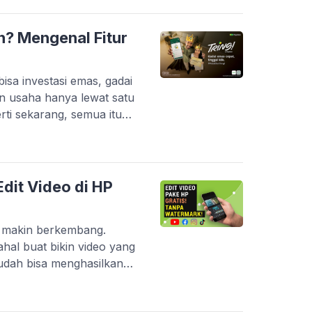
P entry-level yang sering
 berat. Belum […]
n? Mengenal Fitur
sa investasi emas, gadai
n usaha hanya lewat satu
perti sekarang, semua itu
ui inovasi terbarunya, PT
i yang makin lengkap dan
l kini berevolusi jadi
erintegrasi. […]
dit Video di HP
g makin berkembang.
hal buat bikin video yang
udah bisa menghasilkan
onal. Platform seperti
ouTube Shorts bikin