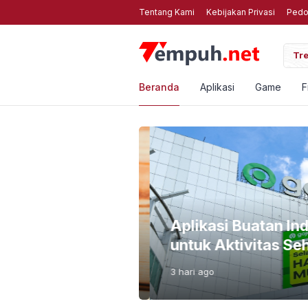
Tentang Kami
Kebijakan Privasi
Pedo
3 Kompres Foto Online Gratis Web Terbaik untuk HP Anda
Tre
Beranda
Aplikasi
Game
F
i Bahayanya Biar
Aplikasi Buatan Ind
untuk Aktivitas Seha
3 hari
ago