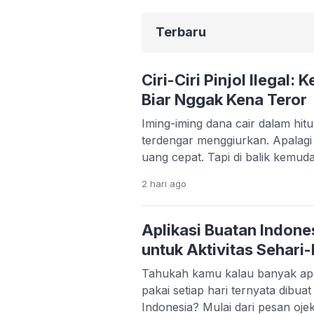
Terbaru
Ciri-Ciri Pinjol Ilegal:
Biar Nggak Kena Teror
Iming-iming dana cair dalam hi
terdengar menggiurkan. Apalag
uang cepat. Tapi di balik kemud
serius yang bisa merusak kondis
2 hari
ago
kehidupan pribadimu. Fenomena 
makin marak. Banyak aplikasi 
memanfaatkan situasi darurat s
Aplikasi Buatan Indone
korban bisa terjebak bunga tingg
untuk Aktivitas Sehari-
Tahukah kamu kalau banyak apl
pakai setiap hari ternyata dibua
Indonesia? Mulai dari pesan ojek