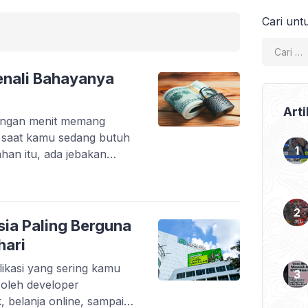
Cari unt
 Kenali Bahayanya
Arti
tungan menit memang
i saat kamu sedang butuh
ahan itu, ada jebakan
i finansial bahkan
pinjaman online ilegal
bodong yang
eseorang. Tanpa sadar,
sia Paling Berguna
i, biaya tersembunyi, […]
hari
ikasi yang sering kamu
t oleh developer
, belanja online, sampai