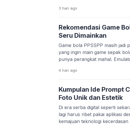
belajar, semuanya bisa dilakuka
3 hari
ago
bangsa. Perkembangan teknologi 
memang sangat pesat. Banyak st
menciptakan solusi praktis untu
Rekomendasi Game Bo
hanya mempermudah hidup, apli
Seru Dimainkan
Game bola PPSSPP masih jadi pi
yang ingin main game sepak bol
punya perangkat mahal. Emula
memungkinkan kamu menjalank
4 hari
ago
lancar, bahkan di HP dengan sp
bawah. Menariknya, beberapa 
update dari komunitas. Mulai da
Kumpulan Ide Prompt C
sampai patch liga […]
Foto Unik dan Estetik
Di era serba digital seperti sek
lagi harus ribet pakai aplikasi d
kemajuan teknologi kecerdasan 
kamu cukup mengetikkan perin