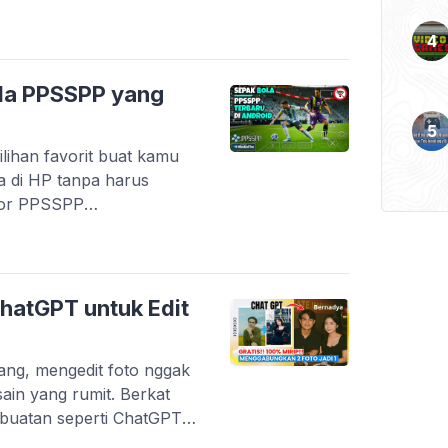
n lewat karya anak
digital di Indonesia
artup lokal yang berhasil
k kebutuhan harian. Tidak
la PPSSPP yang
kasi […]
lihan favorit buat kamu
a di HP tanpa harus
tor PPSSPP
an game PSP dengan
esifikasi menengah ke
game masih mendapatkan
ri transfer pemain terbaru
hatGPT untuk Edit
arang, mengedit foto nggak
esain yang rumit. Berkat
buatan seperti ChatGPT,
tah teks untuk mengubah