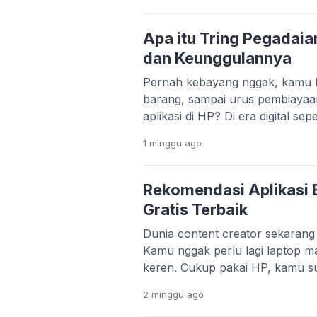
pengguna Android masih pakai H
ngelag kalau dipakai main game
Apa itu Tring Pegadaia
dan Keunggulannya
Pernah kebayang nggak, kamu bi
barang, sampai urus pembiayaa
aplikasi di HP? Di era digital se
bukan lagi hal yang sulit. Melal
1 minggu
ago
Pegadaian menghadirkan aplikas
praktis. Layanan Pegadaian Digita
platform yang lebih modern dan t
Rekomendasi Aplikasi E
Gratis Terbaik
Dunia content creator sekaran
Kamu nggak perlu lagi laptop ma
keren. Cukup pakai HP, kamu s
konten yang menarik dan profesi
2 minggu
ago
TikTok, Instagram Reels, dan Y