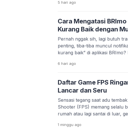
5 hari
ago
tampilan foto jadi lebih estetik d
sinematik ala film, tampilan 3D
anime yang lucu, semuanya bis
Cara Mengatasi BRImo 
Kurang Baik dengan M
Pernah nggak sih, lagi butuh tra
penting, tiba-tiba muncul notifik
kurang baik” di aplikasi BRImo? 
apalagi kalau situasinya mende
6 hari
ago
cukup sering dialami oleh nasab
penyebabnya nggak selalu kare
Justru, dalam banyak kasus, ma
Daftar Game FPS Ringa
pengaturan di […]
Lancar dan Seru
Sensasi tegang saat adu tembak
Shooter (FPS) memang selalu bi
rumah atau lagi santai di luar, 
gagal memacu adrenalin. Masal
1 minggu
ago
orang punya HP flagship denga