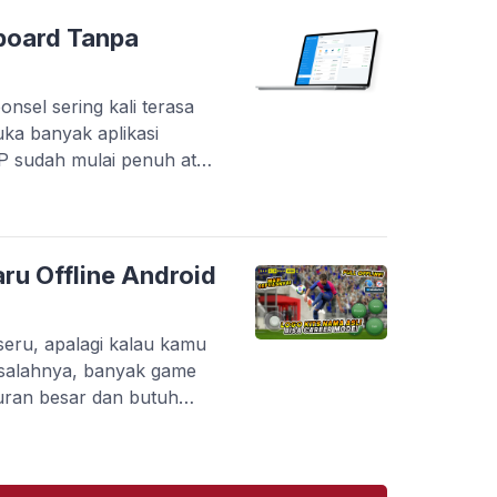
inggi. Tapi masalahnya,
plikasi yang benar-benar
board Tanpa
onsel sering kali terasa
uka banyak aplikasi
HP sudah mulai penuh atau
tanpa berpindah-pindah
 menyediakan layanan
s langsung melalui
kan pelaku usaha dalam
ru Offline Android
 pembayaran, […]
eru, apalagi kalau kamu
salahnya, banyak game
uran besar dan butuh
kamu yang punya HP dengan
di kendala. Belum lagi kalau
karang ada banyak