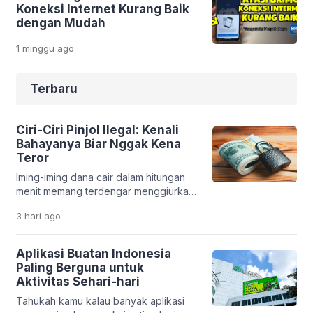
Koneksi Internet Kurang Baik
dengan Mudah
1 minggu
ago
Terbaru
Ciri-Ciri Pinjol Ilegal: Kenali
Bahayanya Biar Nggak Kena
Teror
Iming-iming dana cair dalam hitungan
menit memang terdengar menggiurkan.
Apalagi saat kamu sedang butuh uang
3 hari
ago
cepat. Tapi di balik kemudahan itu, ada
jebakan serius yang bisa merusak
kondisi finansial bahkan kehidupan
Aplikasi Buatan Indonesia
pribadimu. Fenomena pinjaman online
Paling Berguna untuk
ilegal makin marak. Banyak aplikasi
Aktivitas Sehari-hari
bodong yang memanfaatkan situasi
Tahukah kamu kalau banyak aplikasi
darurat seseorang. Tanpa sadar,