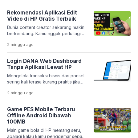
seperti sekarang, semua itu bukan lagi
hal yang sulit. Melalui inovasi
Rekomendasi Aplikasi Edit
terbarunya, PT Pegadaian
Video di HP Gratis Terbaik
menghadirkan aplikasi yang makin
Dunia content creator sekarang makin
lengkap dan praktis. Layanan
berkembang. Kamu nggak perlu lagi
Pegadaian Digital kini berevolusi jadi
laptop mahal buat bikin video yang
platform yang lebih modern dan
2 minggu
ago
keren. Cukup pakai HP, kamu sudah
terintegrasi. […]
bisa menghasilkan konten yang
menarik dan profesional. Platform
Login DANA Web Dashboard
seperti TikTok, Instagram Reels, dan
Tanpa Aplikasi Lewat HP
YouTube Shorts bikin kebutuhan
Mengelola transaksi bisnis dari ponsel
editing video makin tinggi. Tapi
sering kali terasa kurang praktis jika
masalahnya, banyak orang bingung
harus membuka banyak aplikasi
memilih aplikasi yang benar-benar
2 minggu
ago
sekaligus. Apalagi jika memori HP
gratis, mudah dipakai, […]
sudah mulai penuh atau kamu ingin
bekerja lebih cepat tanpa berpindah-
Game PES Mobile Terbaru
pindah aplikasi. Kabar baiknya, DANA
Offline Android Dibawah
menyediakan layanan Dashboard Web
100MB
yang bisa diakses langsung melalui
Main game bola di HP memang seru,
browser. Platform ini memudahkan
apalagi kalau kamu penggemar sepak
pelaku usaha dalam memantau