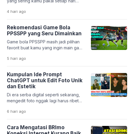
yang sering kamu pakai setiap hari
korban bisa terjebak bunga tinggi,
ternyata dibuat oleh developer
biaya tersembunyi, […]
4 hari
ago
Indonesia? Mulai dari pesan ojek,
belanja online, sampai belajar,
semuanya bisa dilakukan lewat karya
Rekomendasi Game Bola
anak bangsa. Perkembangan teknologi
PPSSPP yang Seru Dimainkan
digital di Indonesia memang sangat
Game bola PPSSPP masih jadi pilihan
pesat. Banyak startup lokal yang
favorit buat kamu yang ingin main game
berhasil menciptakan solusi praktis
sepak bola di HP tanpa harus punya
untuk kebutuhan harian. Tidak hanya
5 hari
ago
perangkat mahal. Emulator PPSSPP
mempermudah hidup, aplikasi […]
memungkinkan kamu menjalankan
game PSP dengan lancar, bahkan di
Kumpulan Ide Prompt
HP dengan spesifikasi menengah ke
ChatGPT untuk Edit Foto Unik
bawah. Menariknya, beberapa game
dan Estetik
masih mendapatkan update dari
Di era serba digital seperti sekarang,
komunitas. Mulai dari transfer pemain
mengedit foto nggak lagi harus ribet
terbaru sampai patch liga […]
pakai aplikasi desain yang rumit. Berkat
6 hari
ago
kemajuan teknologi kecerdasan buatan
seperti ChatGPT, kamu cukup
mengetikkan perintah teks untuk
Cara Mengatasi BRImo
mengubah tampilan foto jadi lebih
Koneksi Internet Kurang Baik