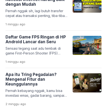
estetik dan unik. Mulai dari efek
dengan Mudah
sinematik ala film, tampilan 3D yang
Pernah nggak sih, lagi butuh transfer
modern, sampai gaya anime yang lucu,
cepat atau transaksi penting, tiba-tiba
semuanya bisa […]
muncul notifikasi “koneksi internet
1 minggu
ago
kurang baik” di aplikasi BRImo?
Rasanya pasti bikin panik, apalagi kalau
situasinya mendesak. Masalah ini
Daftar Game FPS Ringan di HP
memang cukup sering dialami oleh
Android Lancar dan Seru
nasabah Bank BRI. Tapi tenang,
Sensasi tegang saat adu tembak di
penyebabnya nggak selalu karena
game First-Person Shooter (FPS)
server gangguan. Justru, dalam banyak
memang selalu bikin deg-degan. Mau
kasus, masalahnya berasal dari
1 minggu
ago
di rumah atau lagi santai di luar, genre
pengaturan di […]
ini nggak pernah gagal memacu
adrenalin. Masalahnya, nggak semua
Apa itu Tring Pegadaian?
orang punya HP flagship dengan
Mengenal Fitur dan
storage besar. Banyak pengguna
Keunggulannya
Android masih pakai HP entry-level
Pernah kebayang nggak, kamu bisa
yang sering ngelag kalau dipakai main
investasi emas, gadai barang, sampai
game berat. Belum […]
urus pembiayaan usaha hanya lewat
2 minggu
ago
satu aplikasi di HP? Di era digital