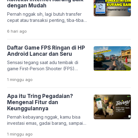
estetik dan unik. Mulai dari efek
dengan Mudah
sinematik ala film, tampilan 3D yang
Pernah nggak sih, lagi butuh transfer
modern, sampai gaya anime yang lucu,
cepat atau transaksi penting, tiba-tiba
semuanya bisa […]
muncul notifikasi “koneksi internet
6 hari
ago
kurang baik” di aplikasi BRImo?
Rasanya pasti bikin panik, apalagi kalau
situasinya mendesak. Masalah ini
Daftar Game FPS Ringan di HP
memang cukup sering dialami oleh
Android Lancar dan Seru
nasabah Bank BRI. Tapi tenang,
Sensasi tegang saat adu tembak di
penyebabnya nggak selalu karena
game First-Person Shooter (FPS)
server gangguan. Justru, dalam banyak
memang selalu bikin deg-degan. Mau
kasus, masalahnya berasal dari
1 minggu
ago
di rumah atau lagi santai di luar, genre
pengaturan di […]
ini nggak pernah gagal memacu
adrenalin. Masalahnya, nggak semua
Apa itu Tring Pegadaian?
orang punya HP flagship dengan
Mengenal Fitur dan
storage besar. Banyak pengguna
Keunggulannya
Android masih pakai HP entry-level
Pernah kebayang nggak, kamu bisa
yang sering ngelag kalau dipakai main
investasi emas, gadai barang, sampai
game berat. Belum […]
urus pembiayaan usaha hanya lewat
1 minggu
ago
satu aplikasi di HP? Di era digital