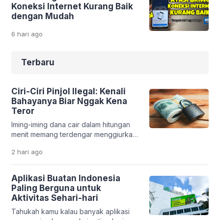
Koneksi Internet Kurang Baik
dengan Mudah
6 hari
ago
Terbaru
Ciri-Ciri Pinjol Ilegal: Kenali
Bahayanya Biar Nggak Kena
Teror
Iming-iming dana cair dalam hitungan
menit memang terdengar menggiurkan.
Apalagi saat kamu sedang butuh uang
2 hari
ago
cepat. Tapi di balik kemudahan itu, ada
jebakan serius yang bisa merusak
kondisi finansial bahkan kehidupan
Aplikasi Buatan Indonesia
pribadimu. Fenomena pinjaman online
Paling Berguna untuk
ilegal makin marak. Banyak aplikasi
Aktivitas Sehari-hari
bodong yang memanfaatkan situasi
Tahukah kamu kalau banyak aplikasi
darurat seseorang. Tanpa sadar,