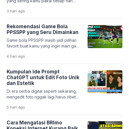
yang sering kamu pakai setiap hari
korban bisa terjebak bunga tinggi,
ternyata dibuat oleh developer
biaya tersembunyi, […]
3 hari
ago
Indonesia? Mulai dari pesan ojek,
belanja online, sampai belajar,
semuanya bisa dilakukan lewat karya
Rekomendasi Game Bola
anak bangsa. Perkembangan teknologi
PPSSPP yang Seru Dimainkan
digital di Indonesia memang sangat
Game bola PPSSPP masih jadi pilihan
pesat. Banyak startup lokal yang
favorit buat kamu yang ingin main game
berhasil menciptakan solusi praktis
sepak bola di HP tanpa harus punya
untuk kebutuhan harian. Tidak hanya
4 hari
ago
perangkat mahal. Emulator PPSSPP
mempermudah hidup, aplikasi […]
memungkinkan kamu menjalankan
game PSP dengan lancar, bahkan di
Kumpulan Ide Prompt
HP dengan spesifikasi menengah ke
ChatGPT untuk Edit Foto Unik
bawah. Menariknya, beberapa game
dan Estetik
masih mendapatkan update dari
Di era serba digital seperti sekarang,
komunitas. Mulai dari transfer pemain
mengedit foto nggak lagi harus ribet
terbaru sampai patch liga […]
pakai aplikasi desain yang rumit. Berkat
5 hari
ago
kemajuan teknologi kecerdasan buatan
seperti ChatGPT, kamu cukup
mengetikkan perintah teks untuk
Cara Mengatasi BRImo
mengubah tampilan foto jadi lebih
Koneksi Internet Kurang Baik