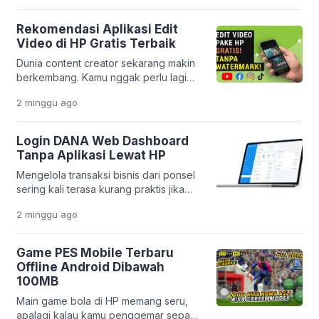
seperti sekarang, semua itu bukan lagi
hal yang sulit. Melalui inovasi
Rekomendasi Aplikasi Edit
terbarunya, PT Pegadaian
Video di HP Gratis Terbaik
menghadirkan aplikasi yang makin
Dunia content creator sekarang makin
lengkap dan praktis. Layanan
berkembang. Kamu nggak perlu lagi
Pegadaian Digital kini berevolusi jadi
laptop mahal buat bikin video yang
platform yang lebih modern dan
2 minggu
ago
keren. Cukup pakai HP, kamu sudah
terintegrasi. […]
bisa menghasilkan konten yang
menarik dan profesional. Platform
Login DANA Web Dashboard
seperti TikTok, Instagram Reels, dan
Tanpa Aplikasi Lewat HP
YouTube Shorts bikin kebutuhan
Mengelola transaksi bisnis dari ponsel
editing video makin tinggi. Tapi
sering kali terasa kurang praktis jika
masalahnya, banyak orang bingung
harus membuka banyak aplikasi
memilih aplikasi yang benar-benar
2 minggu
ago
sekaligus. Apalagi jika memori HP
gratis, mudah dipakai, […]
sudah mulai penuh atau kamu ingin
bekerja lebih cepat tanpa berpindah-
Game PES Mobile Terbaru
pindah aplikasi. Kabar baiknya, DANA
Offline Android Dibawah
menyediakan layanan Dashboard Web
100MB
yang bisa diakses langsung melalui
Main game bola di HP memang seru,
browser. Platform ini memudahkan
apalagi kalau kamu penggemar sepak
pelaku usaha dalam memantau