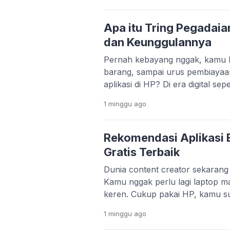
pengguna Android masih pakai H
ngelag kalau dipakai main game
Apa itu Tring Pegadaia
dan Keunggulannya
Pernah kebayang nggak, kamu bi
barang, sampai urus pembiayaa
aplikasi di HP? Di era digital se
bukan lagi hal yang sulit. Melal
1 minggu
ago
Pegadaian menghadirkan aplikas
praktis. Layanan Pegadaian Digita
platform yang lebih modern dan t
Rekomendasi Aplikasi E
Gratis Terbaik
Dunia content creator sekaran
Kamu nggak perlu lagi laptop ma
keren. Cukup pakai HP, kamu s
konten yang menarik dan profesi
1 minggu
ago
TikTok, Instagram Reels, dan Y