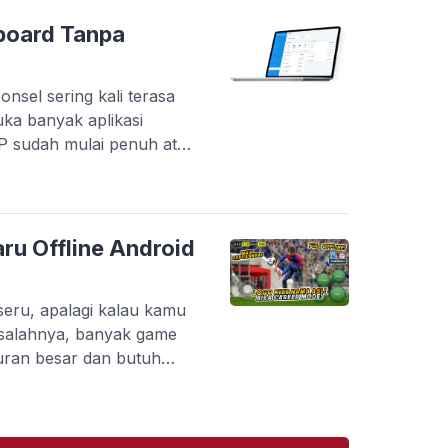
inggi. Tapi masalahnya,
plikasi yang benar-benar
board Tanpa
onsel sering kali terasa
uka banyak aplikasi
HP sudah mulai penuh atau
tanpa berpindah-pindah
 menyediakan layanan
s langsung melalui
kan pelaku usaha dalam
ru Offline Android
 pembayaran, […]
eru, apalagi kalau kamu
salahnya, banyak game
uran besar dan butuh
kamu yang punya HP dengan
di kendala. Belum lagi kalau
karang ada banyak