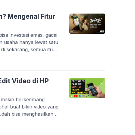
P entry-level yang sering
 berat. Belum […]
n? Mengenal Fitur
sa investasi emas, gadai
n usaha hanya lewat satu
perti sekarang, semua itu
ui inovasi terbarunya, PT
i yang makin lengkap dan
l kini berevolusi jadi
erintegrasi. […]
dit Video di HP
g makin berkembang.
hal buat bikin video yang
udah bisa menghasilkan
onal. Platform seperti
ouTube Shorts bikin