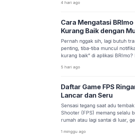
4 hari
ago
tampilan foto jadi lebih estetik d
sinematik ala film, tampilan 3D
anime yang lucu, semuanya bis
Cara Mengatasi BRImo 
Kurang Baik dengan M
Pernah nggak sih, lagi butuh tra
penting, tiba-tiba muncul notifik
kurang baik” di aplikasi BRImo? 
apalagi kalau situasinya mende
5 hari
ago
cukup sering dialami oleh nasab
penyebabnya nggak selalu kare
Justru, dalam banyak kasus, ma
Daftar Game FPS Ringa
pengaturan di […]
Lancar dan Seru
Sensasi tegang saat adu tembak
Shooter (FPS) memang selalu bi
rumah atau lagi santai di luar, 
gagal memacu adrenalin. Masal
1 minggu
ago
orang punya HP flagship denga