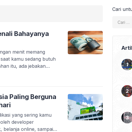
Cari unt
 Kenali Bahayanya
Arti
tungan menit memang
i saat kamu sedang butuh
ahan itu, ada jebakan
i finansial bahkan
pinjaman online ilegal
bodong yang
eseorang. Tanpa sadar,
sia Paling Berguna
i, biaya tersembunyi, […]
hari
ikasi yang sering kamu
t oleh developer
, belanja online, sampai