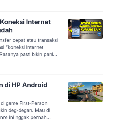
an unik. Mulai dari efek
 yang modern, sampai gaya
a […]
Koneksi Internet
udah
nsfer cepat atau transaksi
asi “koneksi internet
Rasanya pasti bikin panik,
sak. Masalah ini memang
ah Bank BRI. Tapi tenang,
na server gangguan.
salahnya berasal dari
n di HP Android
 di game First-Person
kin deg-degan. Mau di
genre ini nggak pernah
ahnya, nggak semua
n storage besar. Banyak