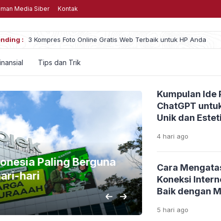
man Media Siber
Kontak
nding :
Menghabiskan Uang untuk Game, Wajar atau Mu
inansial
Tips dan Trik
Kumpulan Ide 
ChatGPT untuk
Unik dan Estet
4 hari
ago
onesia Paling Berguna
Rekomendas
Cara Mengata
ri-hari
Dimainkan
Koneksi Inter
Baik dengan 
3 hari
ago
5 hari
ago