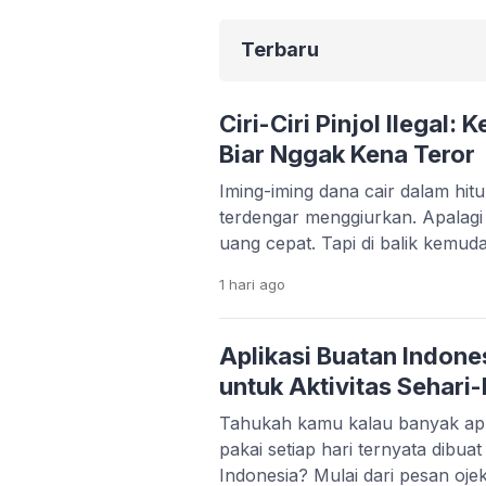
Terbaru
Ciri-Ciri Pinjol Ilegal:
Biar Nggak Kena Teror
Iming-iming dana cair dalam hi
terdengar menggiurkan. Apalag
uang cepat. Tapi di balik kemud
serius yang bisa merusak kondis
1 hari
ago
kehidupan pribadimu. Fenomena 
makin marak. Banyak aplikasi 
memanfaatkan situasi darurat s
Aplikasi Buatan Indone
korban bisa terjebak bunga tingg
untuk Aktivitas Sehari-
Tahukah kamu kalau banyak apl
pakai setiap hari ternyata dibua
Indonesia? Mulai dari pesan ojek