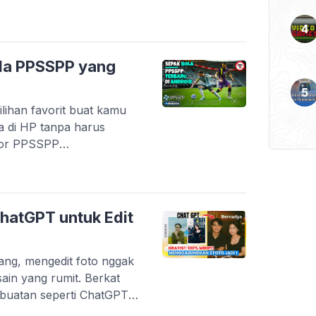
n lewat karya anak
digital di Indonesia
artup lokal yang berhasil
k kebutuhan harian. Tidak
la PPSSPP yang
kasi […]
lihan favorit buat kamu
a di HP tanpa harus
tor PPSSPP
an game PSP dengan
esifikasi menengah ke
game masih mendapatkan
ri transfer pemain terbaru
hatGPT untuk Edit
arang, mengedit foto nggak
esain yang rumit. Berkat
buatan seperti ChatGPT,
tah teks untuk mengubah