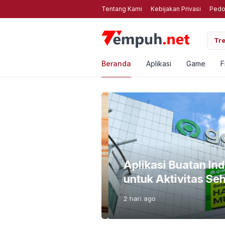
Tentang Kami
Kebijakan Privasi
Pedo
3 Kompres Foto Online Gratis Web Terbaik untuk HP Anda
Tre
Beranda
Aplikasi
Game
F
i Bahayanya Biar
Aplikasi Buatan Ind
untuk Aktivitas Seha
2 hari
ago