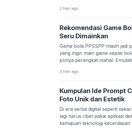
belajar, semuanya bisa dilakuka
2 hari
ago
bangsa. Perkembangan teknologi 
memang sangat pesat. Banyak st
menciptakan solusi praktis untu
Rekomendasi Game Bo
hanya mempermudah hidup, apli
Seru Dimainkan
Game bola PPSSPP masih jadi pi
yang ingin main game sepak bol
punya perangkat mahal. Emula
memungkinkan kamu menjalank
3 hari
ago
lancar, bahkan di HP dengan sp
bawah. Menariknya, beberapa 
update dari komunitas. Mulai da
Kumpulan Ide Prompt C
sampai patch liga […]
Foto Unik dan Estetik
Di era serba digital seperti sek
lagi harus ribet pakai aplikasi d
kemajuan teknologi kecerdasan 
kamu cukup mengetikkan perin