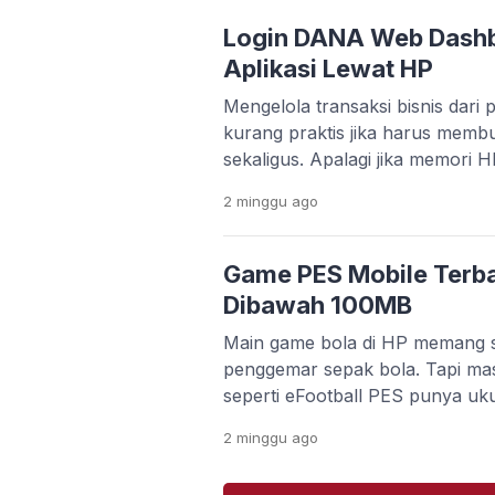
kebutuhan editing video makin t
banyak orang bingung memilih a
Login DANA Web Dash
gratis, mudah dipakai, […]
Aplikasi Lewat HP
Mengelola transaksi bisnis dari p
kurang praktis jika harus memb
sekaligus. Apalagi jika memori 
kamu ingin bekerja lebih cepat 
2 minggu
ago
aplikasi. Kabar baiknya, DANA
Dashboard Web yang bisa diakse
browser. Platform ini memudah
Game PES Mobile Terba
memantau transaksi, mengelola
Dibawah 100MB
Main game bola di HP memang s
penggemar sepak bola. Tapi ma
seperti eFootball PES punya uk
koneksi internet stabil. Buat 
2 minggu
ago
memori terbatas, hal ini jelas ja
kuota lagi tipis. Untungnya, se