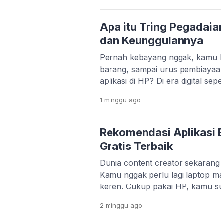
pengguna Android masih pakai H
ngelag kalau dipakai main game
Apa itu Tring Pegadaia
dan Keunggulannya
Pernah kebayang nggak, kamu bi
barang, sampai urus pembiayaa
aplikasi di HP? Di era digital se
bukan lagi hal yang sulit. Melal
1 minggu
ago
Pegadaian menghadirkan aplikas
praktis. Layanan Pegadaian Digita
platform yang lebih modern dan t
Rekomendasi Aplikasi E
Gratis Terbaik
Dunia content creator sekaran
Kamu nggak perlu lagi laptop ma
keren. Cukup pakai HP, kamu s
konten yang menarik dan profesi
2 minggu
ago
TikTok, Instagram Reels, dan Y