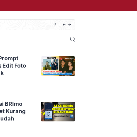
 Kebablasan?
Cara Mengatasi IPTV M3U Eror da
Prompt
 Edit Foto
ik
i Game Bola PPSSPP yang Seru
Ciri
si BRImo
Ngg
net Kurang
Mudah
2 hari