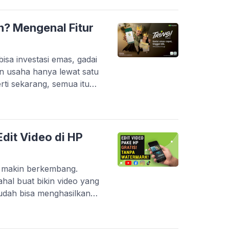
P entry-level yang sering
 berat. Belum […]
n? Mengenal Fitur
sa investasi emas, gadai
n usaha hanya lewat satu
perti sekarang, semua itu
ui inovasi terbarunya, PT
i yang makin lengkap dan
l kini berevolusi jadi
erintegrasi. […]
dit Video di HP
g makin berkembang.
hal buat bikin video yang
udah bisa menghasilkan
onal. Platform seperti
ouTube Shorts bikin