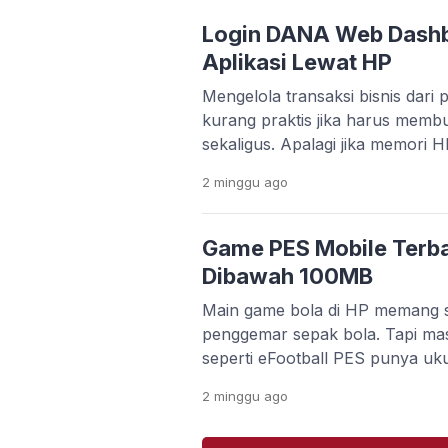
kebutuhan editing video makin t
banyak orang bingung memilih a
Login DANA Web Dash
gratis, mudah dipakai, […]
Aplikasi Lewat HP
Mengelola transaksi bisnis dari p
kurang praktis jika harus memb
sekaligus. Apalagi jika memori 
kamu ingin bekerja lebih cepat 
2 minggu
ago
aplikasi. Kabar baiknya, DANA
Dashboard Web yang bisa diakse
browser. Platform ini memudah
Game PES Mobile Terba
memantau transaksi, mengelola
Dibawah 100MB
Main game bola di HP memang s
penggemar sepak bola. Tapi ma
seperti eFootball PES punya uk
koneksi internet stabil. Buat 
2 minggu
ago
memori terbatas, hal ini jelas ja
kuota lagi tipis. Untungnya, se