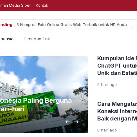
man Media Siber
Kontak
nding :
Menghabiskan Uang untuk Game, Wajar atau Mulai
inansial
Tips dan Trik
Kumpulan Ide 
ChatGPT untuk
Unik dan Estet
5 hari
ago
onesia Paling Berguna
Rekomendas
Cara Mengata
ri-hari
Dimainkan
Koneksi Inter
Baik dengan 
4 hari
ago
6 hari
ago