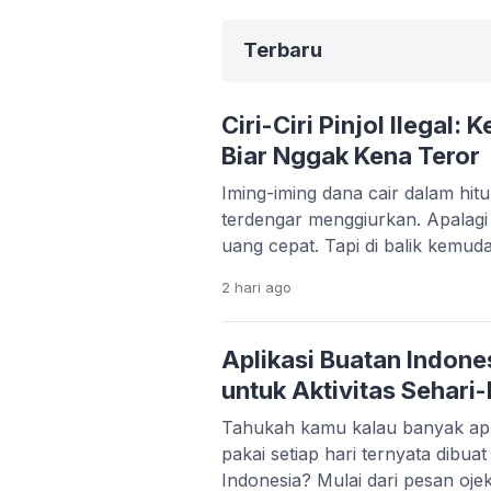
Terbaru
Ciri-Ciri Pinjol Ilegal:
Biar Nggak Kena Teror
Iming-iming dana cair dalam hi
terdengar menggiurkan. Apalag
uang cepat. Tapi di balik kemud
serius yang bisa merusak kondis
2 hari
ago
kehidupan pribadimu. Fenomena 
makin marak. Banyak aplikasi 
memanfaatkan situasi darurat s
Aplikasi Buatan Indone
korban bisa terjebak bunga tingg
untuk Aktivitas Sehari-
Tahukah kamu kalau banyak apl
pakai setiap hari ternyata dibua
Indonesia? Mulai dari pesan ojek