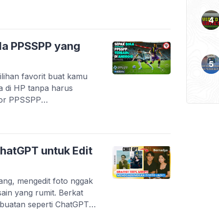
n lewat karya anak
digital di Indonesia
artup lokal yang berhasil
k kebutuhan harian. Tidak
la PPSSPP yang
kasi […]
lihan favorit buat kamu
a di HP tanpa harus
tor PPSSPP
an game PSP dengan
esifikasi menengah ke
game masih mendapatkan
ri transfer pemain terbaru
hatGPT untuk Edit
arang, mengedit foto nggak
esain yang rumit. Berkat
buatan seperti ChatGPT,
tah teks untuk mengubah