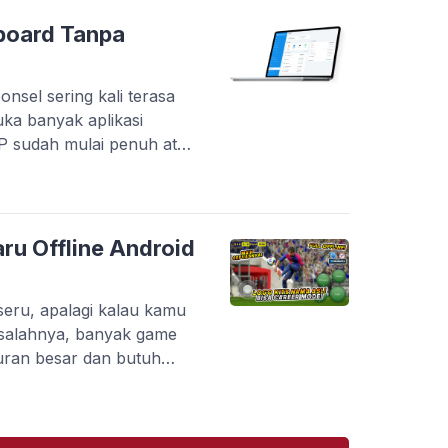
inggi. Tapi masalahnya,
plikasi yang benar-benar
board Tanpa
onsel sering kali terasa
uka banyak aplikasi
HP sudah mulai penuh atau
tanpa berpindah-pindah
 menyediakan layanan
s langsung melalui
kan pelaku usaha dalam
ru Offline Android
 pembayaran, […]
eru, apalagi kalau kamu
salahnya, banyak game
uran besar dan butuh
kamu yang punya HP dengan
di kendala. Belum lagi kalau
karang ada banyak