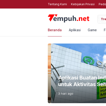
Tentang Kami
Kebijakan Privasi
Pedo
3 Kompres Foto Online Gratis Web Terbaik untuk HP Anda
Tre
Beranda
Aplikasi
Game
F
i Bahayanya Biar
Aplikasi Buatan Ind
untuk Aktivitas Seha
3 hari
ago