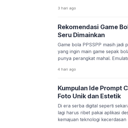
belajar, semuanya bisa dilakuka
3 hari
ago
bangsa. Perkembangan teknologi 
memang sangat pesat. Banyak st
menciptakan solusi praktis untu
Rekomendasi Game Bo
hanya mempermudah hidup, apli
Seru Dimainkan
Game bola PPSSPP masih jadi pi
yang ingin main game sepak bol
punya perangkat mahal. Emula
memungkinkan kamu menjalank
4 hari
ago
lancar, bahkan di HP dengan sp
bawah. Menariknya, beberapa 
update dari komunitas. Mulai da
Kumpulan Ide Prompt C
sampai patch liga […]
Foto Unik dan Estetik
Di era serba digital seperti sek
lagi harus ribet pakai aplikasi d
kemajuan teknologi kecerdasan 
kamu cukup mengetikkan perin