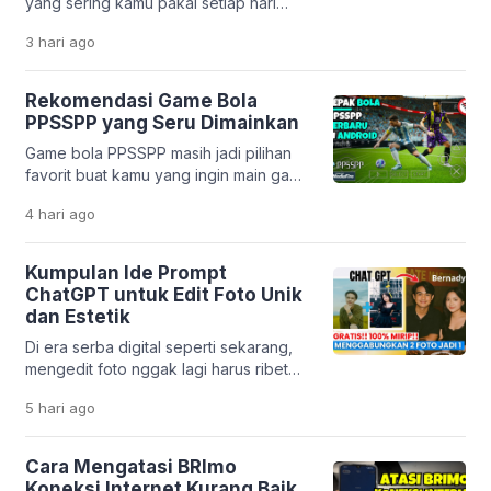
yang sering kamu pakai setiap hari
korban bisa terjebak bunga tinggi,
ternyata dibuat oleh developer
biaya tersembunyi, […]
3 hari
ago
Indonesia? Mulai dari pesan ojek,
belanja online, sampai belajar,
semuanya bisa dilakukan lewat karya
Rekomendasi Game Bola
anak bangsa. Perkembangan teknologi
PPSSPP yang Seru Dimainkan
digital di Indonesia memang sangat
Game bola PPSSPP masih jadi pilihan
pesat. Banyak startup lokal yang
favorit buat kamu yang ingin main game
berhasil menciptakan solusi praktis
sepak bola di HP tanpa harus punya
untuk kebutuhan harian. Tidak hanya
4 hari
ago
perangkat mahal. Emulator PPSSPP
mempermudah hidup, aplikasi […]
memungkinkan kamu menjalankan
game PSP dengan lancar, bahkan di
Kumpulan Ide Prompt
HP dengan spesifikasi menengah ke
ChatGPT untuk Edit Foto Unik
bawah. Menariknya, beberapa game
dan Estetik
masih mendapatkan update dari
Di era serba digital seperti sekarang,
komunitas. Mulai dari transfer pemain
mengedit foto nggak lagi harus ribet
terbaru sampai patch liga […]
pakai aplikasi desain yang rumit. Berkat
5 hari
ago
kemajuan teknologi kecerdasan buatan
seperti ChatGPT, kamu cukup
mengetikkan perintah teks untuk
Cara Mengatasi BRImo
mengubah tampilan foto jadi lebih
Koneksi Internet Kurang Baik