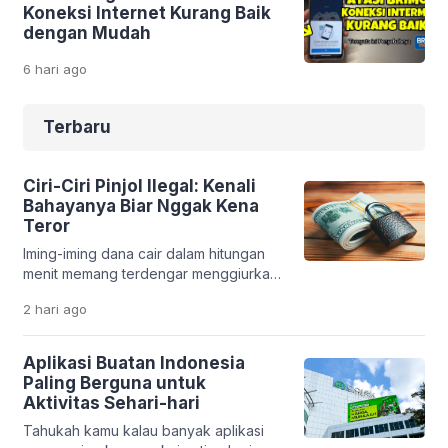
Koneksi Internet Kurang Baik
dengan Mudah
6 hari
ago
Terbaru
Ciri-Ciri Pinjol Ilegal: Kenali
Bahayanya Biar Nggak Kena
Teror
Iming-iming dana cair dalam hitungan
menit memang terdengar menggiurkan.
Apalagi saat kamu sedang butuh uang
2 hari
ago
cepat. Tapi di balik kemudahan itu, ada
jebakan serius yang bisa merusak
kondisi finansial bahkan kehidupan
Aplikasi Buatan Indonesia
pribadimu. Fenomena pinjaman online
Paling Berguna untuk
ilegal makin marak. Banyak aplikasi
Aktivitas Sehari-hari
bodong yang memanfaatkan situasi
Tahukah kamu kalau banyak aplikasi
darurat seseorang. Tanpa sadar,