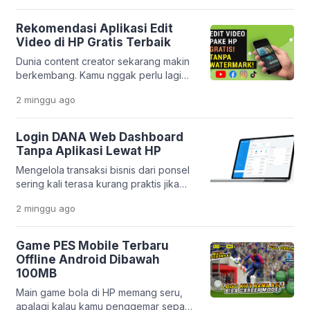
seperti sekarang, semua itu bukan lagi
hal yang sulit. Melalui inovasi
Rekomendasi Aplikasi Edit
terbarunya, PT Pegadaian
Video di HP Gratis Terbaik
menghadirkan aplikasi yang makin
Dunia content creator sekarang makin
lengkap dan praktis. Layanan
berkembang. Kamu nggak perlu lagi
Pegadaian Digital kini berevolusi jadi
laptop mahal buat bikin video yang
platform yang lebih modern dan
2 minggu
ago
keren. Cukup pakai HP, kamu sudah
terintegrasi. […]
bisa menghasilkan konten yang
menarik dan profesional. Platform
Login DANA Web Dashboard
seperti TikTok, Instagram Reels, dan
Tanpa Aplikasi Lewat HP
YouTube Shorts bikin kebutuhan
Mengelola transaksi bisnis dari ponsel
editing video makin tinggi. Tapi
sering kali terasa kurang praktis jika
masalahnya, banyak orang bingung
harus membuka banyak aplikasi
memilih aplikasi yang benar-benar
2 minggu
ago
sekaligus. Apalagi jika memori HP
gratis, mudah dipakai, […]
sudah mulai penuh atau kamu ingin
bekerja lebih cepat tanpa berpindah-
Game PES Mobile Terbaru
pindah aplikasi. Kabar baiknya, DANA
Offline Android Dibawah
menyediakan layanan Dashboard Web
100MB
yang bisa diakses langsung melalui
Main game bola di HP memang seru,
browser. Platform ini memudahkan
apalagi kalau kamu penggemar sepak
pelaku usaha dalam memantau