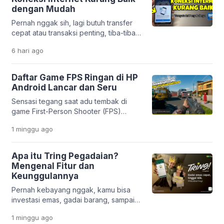
estetik dan unik. Mulai dari efek
dengan Mudah
sinematik ala film, tampilan 3D yang
Pernah nggak sih, lagi butuh transfer
modern, sampai gaya anime yang lucu,
cepat atau transaksi penting, tiba-tiba
semuanya bisa […]
muncul notifikasi “koneksi internet
6 hari
ago
kurang baik” di aplikasi BRImo?
Rasanya pasti bikin panik, apalagi kalau
situasinya mendesak. Masalah ini
Daftar Game FPS Ringan di HP
memang cukup sering dialami oleh
Android Lancar dan Seru
nasabah Bank BRI. Tapi tenang,
Sensasi tegang saat adu tembak di
penyebabnya nggak selalu karena
game First-Person Shooter (FPS)
server gangguan. Justru, dalam banyak
memang selalu bikin deg-degan. Mau
kasus, masalahnya berasal dari
1 minggu
ago
di rumah atau lagi santai di luar, genre
pengaturan di […]
ini nggak pernah gagal memacu
adrenalin. Masalahnya, nggak semua
Apa itu Tring Pegadaian?
orang punya HP flagship dengan
Mengenal Fitur dan
storage besar. Banyak pengguna
Keunggulannya
Android masih pakai HP entry-level
Pernah kebayang nggak, kamu bisa
yang sering ngelag kalau dipakai main
investasi emas, gadai barang, sampai
game berat. Belum […]
urus pembiayaan usaha hanya lewat
1 minggu
ago
satu aplikasi di HP? Di era digital