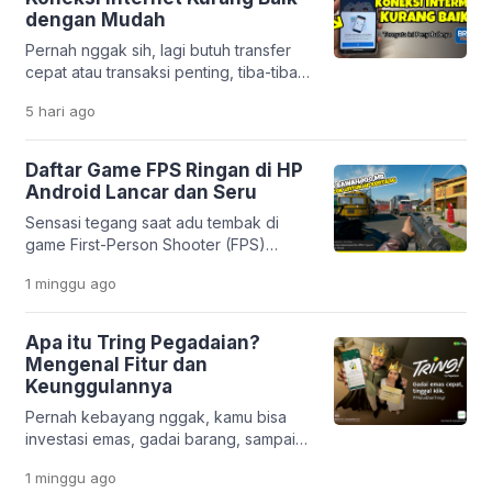
estetik dan unik. Mulai dari efek
dengan Mudah
sinematik ala film, tampilan 3D yang
Pernah nggak sih, lagi butuh transfer
modern, sampai gaya anime yang lucu,
cepat atau transaksi penting, tiba-tiba
semuanya bisa […]
muncul notifikasi “koneksi internet
5 hari
ago
kurang baik” di aplikasi BRImo?
Rasanya pasti bikin panik, apalagi kalau
situasinya mendesak. Masalah ini
Daftar Game FPS Ringan di HP
memang cukup sering dialami oleh
Android Lancar dan Seru
nasabah Bank BRI. Tapi tenang,
Sensasi tegang saat adu tembak di
penyebabnya nggak selalu karena
game First-Person Shooter (FPS)
server gangguan. Justru, dalam banyak
memang selalu bikin deg-degan. Mau
kasus, masalahnya berasal dari
1 minggu
ago
di rumah atau lagi santai di luar, genre
pengaturan di […]
ini nggak pernah gagal memacu
adrenalin. Masalahnya, nggak semua
Apa itu Tring Pegadaian?
orang punya HP flagship dengan
Mengenal Fitur dan
storage besar. Banyak pengguna
Keunggulannya
Android masih pakai HP entry-level
Pernah kebayang nggak, kamu bisa
yang sering ngelag kalau dipakai main
investasi emas, gadai barang, sampai
game berat. Belum […]
urus pembiayaan usaha hanya lewat
1 minggu
ago
satu aplikasi di HP? Di era digital