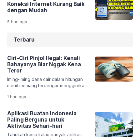
Koneksi Internet Kurang Baik
dengan Mudah
5 hari
ago
Terbaru
Ciri-Ciri Pinjol Ilegal: Kenali
Bahayanya Biar Nggak Kena
Teror
Iming-iming dana cair dalam hitungan
menit memang terdengar menggiurkan.
Apalagi saat kamu sedang butuh uang
1 hari
ago
cepat. Tapi di balik kemudahan itu, ada
jebakan serius yang bisa merusak
kondisi finansial bahkan kehidupan
Aplikasi Buatan Indonesia
pribadimu. Fenomena pinjaman online
Paling Berguna untuk
ilegal makin marak. Banyak aplikasi
Aktivitas Sehari-hari
bodong yang memanfaatkan situasi
Tahukah kamu kalau banyak aplikasi
darurat seseorang. Tanpa sadar,