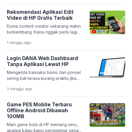
seperti sekarang, semua itu bukan lagi
hal yang sulit. Melalui inovasi
Rekomendasi Aplikasi Edit
terbarunya, PT Pegadaian
Video di HP Gratis Terbaik
menghadirkan aplikasi yang makin
Dunia content creator sekarang makin
lengkap dan praktis. Layanan
berkembang. Kamu nggak perlu lagi
Pegadaian Digital kini berevolusi jadi
laptop mahal buat bikin video yang
platform yang lebih modern dan
1 minggu
ago
keren. Cukup pakai HP, kamu sudah
terintegrasi. […]
bisa menghasilkan konten yang
menarik dan profesional. Platform
Login DANA Web Dashboard
seperti TikTok, Instagram Reels, dan
Tanpa Aplikasi Lewat HP
YouTube Shorts bikin kebutuhan
Mengelola transaksi bisnis dari ponsel
editing video makin tinggi. Tapi
sering kali terasa kurang praktis jika
masalahnya, banyak orang bingung
harus membuka banyak aplikasi
memilih aplikasi yang benar-benar
2 minggu
ago
sekaligus. Apalagi jika memori HP
gratis, mudah dipakai, […]
sudah mulai penuh atau kamu ingin
bekerja lebih cepat tanpa berpindah-
Game PES Mobile Terbaru
pindah aplikasi. Kabar baiknya, DANA
Offline Android Dibawah
menyediakan layanan Dashboard Web
100MB
yang bisa diakses langsung melalui
Main game bola di HP memang seru,
browser. Platform ini memudahkan
apalagi kalau kamu penggemar sepak
pelaku usaha dalam memantau