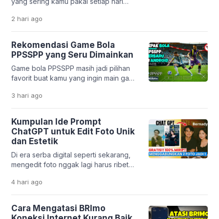
yang sering kamu pakai setiap hari
korban bisa terjebak bunga tinggi,
ternyata dibuat oleh developer
biaya tersembunyi, […]
2 hari
ago
Indonesia? Mulai dari pesan ojek,
belanja online, sampai belajar,
semuanya bisa dilakukan lewat karya
Rekomendasi Game Bola
anak bangsa. Perkembangan teknologi
PPSSPP yang Seru Dimainkan
digital di Indonesia memang sangat
Game bola PPSSPP masih jadi pilihan
pesat. Banyak startup lokal yang
favorit buat kamu yang ingin main game
berhasil menciptakan solusi praktis
sepak bola di HP tanpa harus punya
untuk kebutuhan harian. Tidak hanya
3 hari
ago
perangkat mahal. Emulator PPSSPP
mempermudah hidup, aplikasi […]
memungkinkan kamu menjalankan
game PSP dengan lancar, bahkan di
Kumpulan Ide Prompt
HP dengan spesifikasi menengah ke
ChatGPT untuk Edit Foto Unik
bawah. Menariknya, beberapa game
dan Estetik
masih mendapatkan update dari
Di era serba digital seperti sekarang,
komunitas. Mulai dari transfer pemain
mengedit foto nggak lagi harus ribet
terbaru sampai patch liga […]
pakai aplikasi desain yang rumit. Berkat
4 hari
ago
kemajuan teknologi kecerdasan buatan
seperti ChatGPT, kamu cukup
mengetikkan perintah teks untuk
Cara Mengatasi BRImo
mengubah tampilan foto jadi lebih
Koneksi Internet Kurang Baik