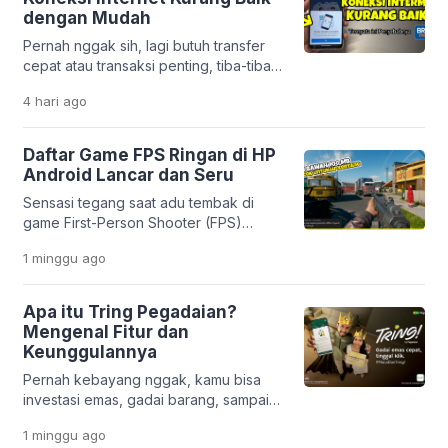
estetik dan unik. Mulai dari efek
dengan Mudah
sinematik ala film, tampilan 3D yang
Pernah nggak sih, lagi butuh transfer
modern, sampai gaya anime yang lucu,
cepat atau transaksi penting, tiba-tiba
semuanya bisa […]
muncul notifikasi “koneksi internet
4 hari
ago
kurang baik” di aplikasi BRImo?
Rasanya pasti bikin panik, apalagi kalau
situasinya mendesak. Masalah ini
Daftar Game FPS Ringan di HP
memang cukup sering dialami oleh
Android Lancar dan Seru
nasabah Bank BRI. Tapi tenang,
Sensasi tegang saat adu tembak di
penyebabnya nggak selalu karena
game First-Person Shooter (FPS)
server gangguan. Justru, dalam banyak
memang selalu bikin deg-degan. Mau
kasus, masalahnya berasal dari
1 minggu
ago
di rumah atau lagi santai di luar, genre
pengaturan di […]
ini nggak pernah gagal memacu
adrenalin. Masalahnya, nggak semua
Apa itu Tring Pegadaian?
orang punya HP flagship dengan
Mengenal Fitur dan
storage besar. Banyak pengguna
Keunggulannya
Android masih pakai HP entry-level
Pernah kebayang nggak, kamu bisa
yang sering ngelag kalau dipakai main
investasi emas, gadai barang, sampai
game berat. Belum […]
urus pembiayaan usaha hanya lewat
1 minggu
ago
satu aplikasi di HP? Di era digital