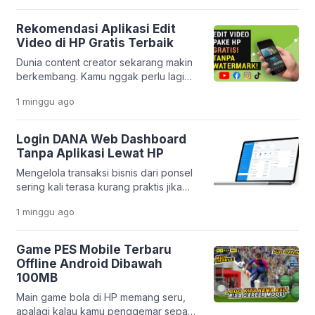
seperti sekarang, semua itu bukan lagi
hal yang sulit. Melalui inovasi
Rekomendasi Aplikasi Edit
terbarunya, PT Pegadaian
Video di HP Gratis Terbaik
menghadirkan aplikasi yang makin
Dunia content creator sekarang makin
lengkap dan praktis. Layanan
berkembang. Kamu nggak perlu lagi
Pegadaian Digital kini berevolusi jadi
laptop mahal buat bikin video yang
platform yang lebih modern dan
1 minggu
ago
keren. Cukup pakai HP, kamu sudah
terintegrasi. […]
bisa menghasilkan konten yang
menarik dan profesional. Platform
Login DANA Web Dashboard
seperti TikTok, Instagram Reels, dan
Tanpa Aplikasi Lewat HP
YouTube Shorts bikin kebutuhan
Mengelola transaksi bisnis dari ponsel
editing video makin tinggi. Tapi
sering kali terasa kurang praktis jika
masalahnya, banyak orang bingung
harus membuka banyak aplikasi
memilih aplikasi yang benar-benar
1 minggu
ago
sekaligus. Apalagi jika memori HP
gratis, mudah dipakai, […]
sudah mulai penuh atau kamu ingin
bekerja lebih cepat tanpa berpindah-
Game PES Mobile Terbaru
pindah aplikasi. Kabar baiknya, DANA
Offline Android Dibawah
menyediakan layanan Dashboard Web
100MB
yang bisa diakses langsung melalui
Main game bola di HP memang seru,
browser. Platform ini memudahkan
apalagi kalau kamu penggemar sepak
pelaku usaha dalam memantau