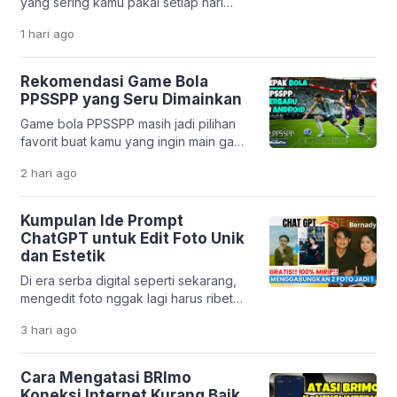
yang sering kamu pakai setiap hari
korban bisa terjebak bunga tinggi,
ternyata dibuat oleh developer
biaya tersembunyi, […]
1 hari
ago
Indonesia? Mulai dari pesan ojek,
belanja online, sampai belajar,
semuanya bisa dilakukan lewat karya
Rekomendasi Game Bola
anak bangsa. Perkembangan teknologi
PPSSPP yang Seru Dimainkan
digital di Indonesia memang sangat
Game bola PPSSPP masih jadi pilihan
pesat. Banyak startup lokal yang
favorit buat kamu yang ingin main game
berhasil menciptakan solusi praktis
sepak bola di HP tanpa harus punya
untuk kebutuhan harian. Tidak hanya
2 hari
ago
perangkat mahal. Emulator PPSSPP
mempermudah hidup, aplikasi […]
memungkinkan kamu menjalankan
game PSP dengan lancar, bahkan di
Kumpulan Ide Prompt
HP dengan spesifikasi menengah ke
ChatGPT untuk Edit Foto Unik
bawah. Menariknya, beberapa game
dan Estetik
masih mendapatkan update dari
Di era serba digital seperti sekarang,
komunitas. Mulai dari transfer pemain
mengedit foto nggak lagi harus ribet
terbaru sampai patch liga […]
pakai aplikasi desain yang rumit. Berkat
3 hari
ago
kemajuan teknologi kecerdasan buatan
seperti ChatGPT, kamu cukup
mengetikkan perintah teks untuk
Cara Mengatasi BRImo
mengubah tampilan foto jadi lebih
Koneksi Internet Kurang Baik