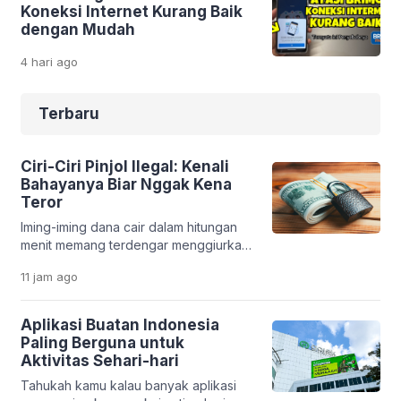
Koneksi Internet Kurang Baik
dengan Mudah
4 hari
ago
Terbaru
Ciri-Ciri Pinjol Ilegal: Kenali
Bahayanya Biar Nggak Kena
Teror
Iming-iming dana cair dalam hitungan
menit memang terdengar menggiurkan.
Apalagi saat kamu sedang butuh uang
11 jam
ago
cepat. Tapi di balik kemudahan itu, ada
jebakan serius yang bisa merusak
kondisi finansial bahkan kehidupan
Aplikasi Buatan Indonesia
pribadimu. Fenomena pinjaman online
Paling Berguna untuk
ilegal makin marak. Banyak aplikasi
Aktivitas Sehari-hari
bodong yang memanfaatkan situasi
Tahukah kamu kalau banyak aplikasi
darurat seseorang. Tanpa sadar,