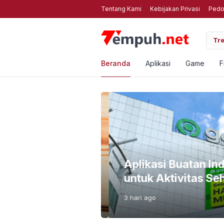
Tentang Kami
Kebijakan Privasi
Pedo
3 Kompres Foto Online Gratis Web Terbaik untuk HP Anda
Tre
Beranda
Aplikasi
Game
F
i Bahayanya Biar
Aplikasi Buatan Ind
untuk Aktivitas Seha
3 hari
ago