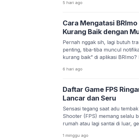
5 hari
ago
tampilan foto jadi lebih estetik d
sinematik ala film, tampilan 3D
anime yang lucu, semuanya bis
Cara Mengatasi BRImo 
Kurang Baik dengan M
Pernah nggak sih, lagi butuh tra
penting, tiba-tiba muncul notifik
kurang baik” di aplikasi BRImo? 
apalagi kalau situasinya mende
6 hari
ago
cukup sering dialami oleh nasab
penyebabnya nggak selalu kare
Justru, dalam banyak kasus, ma
Daftar Game FPS Ringa
pengaturan di […]
Lancar dan Seru
Sensasi tegang saat adu tembak
Shooter (FPS) memang selalu bi
rumah atau lagi santai di luar, 
gagal memacu adrenalin. Masal
1 minggu
ago
orang punya HP flagship denga