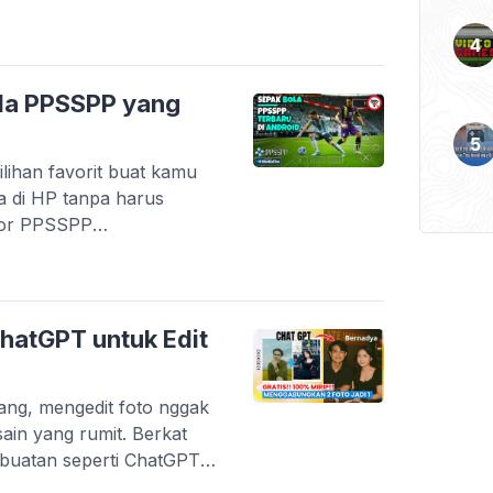
n lewat karya anak
digital di Indonesia
artup lokal yang berhasil
k kebutuhan harian. Tidak
la PPSSPP yang
kasi […]
lihan favorit buat kamu
a di HP tanpa harus
tor PPSSPP
an game PSP dengan
esifikasi menengah ke
game masih mendapatkan
ri transfer pemain terbaru
hatGPT untuk Edit
arang, mengedit foto nggak
esain yang rumit. Berkat
buatan seperti ChatGPT,
tah teks untuk mengubah