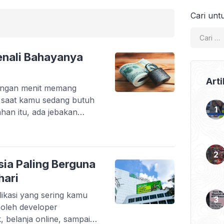
Cari unt
 Kenali Bahayanya
Arti
tungan menit memang
i saat kamu sedang butuh
ahan itu, ada jebakan
i finansial bahkan
pinjaman online ilegal
bodong yang
eseorang. Tanpa sadar,
sia Paling Berguna
i, biaya tersembunyi, […]
hari
ikasi yang sering kamu
t oleh developer
, belanja online, sampai