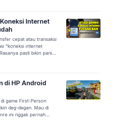
an unik. Mulai dari efek
 yang modern, sampai gaya
a […]
Koneksi Internet
udah
nsfer cepat atau transaksi
asi “koneksi internet
Rasanya pasti bikin panik,
sak. Masalah ini memang
ah Bank BRI. Tapi tenang,
na server gangguan.
salahnya berasal dari
n di HP Android
 di game First-Person
kin deg-degan. Mau di
genre ini nggak pernah
ahnya, nggak semua
n storage besar. Banyak