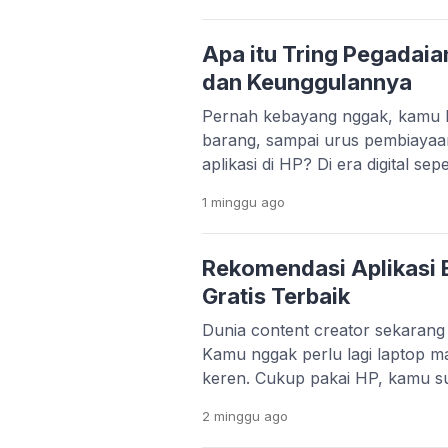
pengguna Android masih pakai H
ngelag kalau dipakai main game
Apa itu Tring Pegadaia
dan Keunggulannya
Pernah kebayang nggak, kamu bi
barang, sampai urus pembiayaa
aplikasi di HP? Di era digital se
bukan lagi hal yang sulit. Melal
1 minggu
ago
Pegadaian menghadirkan aplikas
praktis. Layanan Pegadaian Digita
platform yang lebih modern dan t
Rekomendasi Aplikasi E
Gratis Terbaik
Dunia content creator sekaran
Kamu nggak perlu lagi laptop ma
keren. Cukup pakai HP, kamu s
konten yang menarik dan profesi
2 minggu
ago
TikTok, Instagram Reels, dan Y