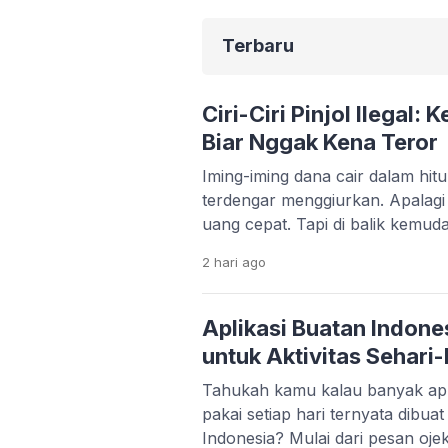
Terbaru
Ciri-Ciri Pinjol Ilegal:
Biar Nggak Kena Teror
Iming-iming dana cair dalam hi
terdengar menggiurkan. Apalag
uang cepat. Tapi di balik kemud
serius yang bisa merusak kondis
2 hari
ago
kehidupan pribadimu. Fenomena 
makin marak. Banyak aplikasi 
memanfaatkan situasi darurat s
Aplikasi Buatan Indone
korban bisa terjebak bunga tingg
untuk Aktivitas Sehari-
Tahukah kamu kalau banyak apl
pakai setiap hari ternyata dibua
Indonesia? Mulai dari pesan ojek