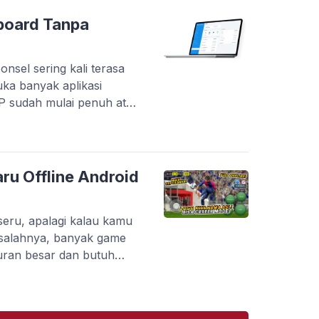
inggi. Tapi masalahnya,
plikasi yang benar-benar
board Tanpa
onsel sering kali terasa
uka banyak aplikasi
HP sudah mulai penuh atau
tanpa berpindah-pindah
 menyediakan layanan
s langsung melalui
kan pelaku usaha dalam
ru Offline Android
 pembayaran, […]
eru, apalagi kalau kamu
salahnya, banyak game
uran besar dan butuh
kamu yang punya HP dengan
di kendala. Belum lagi kalau
karang ada banyak