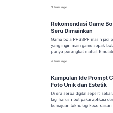
belajar, semuanya bisa dilakuka
3 hari
ago
bangsa. Perkembangan teknologi 
memang sangat pesat. Banyak st
menciptakan solusi praktis untu
Rekomendasi Game Bo
hanya mempermudah hidup, apli
Seru Dimainkan
Game bola PPSSPP masih jadi pi
yang ingin main game sepak bol
punya perangkat mahal. Emula
memungkinkan kamu menjalank
4 hari
ago
lancar, bahkan di HP dengan sp
bawah. Menariknya, beberapa 
update dari komunitas. Mulai da
Kumpulan Ide Prompt C
sampai patch liga […]
Foto Unik dan Estetik
Di era serba digital seperti sek
lagi harus ribet pakai aplikasi d
kemajuan teknologi kecerdasan 
kamu cukup mengetikkan perin