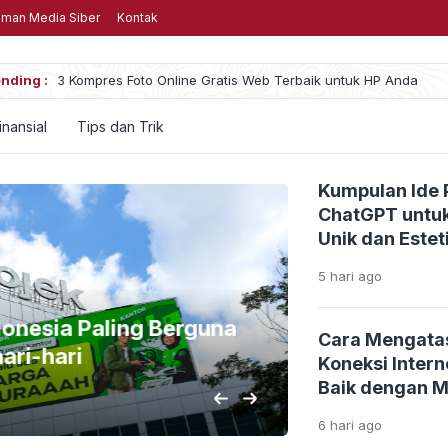
man Media Siber
Kontak
nding :
Menghabiskan Uang untuk Game, Wajar atau Mu
inansial
Tips dan Trik
Kumpulan Ide 
ChatGPT untuk
Unik dan Estet
5 hari
ago
onesia Paling Berguna
Rekomendas
Cara Mengata
ri-hari
Dimainkan
Koneksi Inter
Baik dengan 
4 hari
ago
6 hari
ago