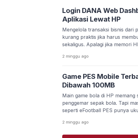
kebutuhan editing video makin t
banyak orang bingung memilih a
Login DANA Web Dash
gratis, mudah dipakai, […]
Aplikasi Lewat HP
Mengelola transaksi bisnis dari p
kurang praktis jika harus memb
sekaligus. Apalagi jika memori 
kamu ingin bekerja lebih cepat 
2 minggu
ago
aplikasi. Kabar baiknya, DANA
Dashboard Web yang bisa diakse
browser. Platform ini memudah
Game PES Mobile Terba
memantau transaksi, mengelola
Dibawah 100MB
Main game bola di HP memang s
penggemar sepak bola. Tapi ma
seperti eFootball PES punya uk
koneksi internet stabil. Buat 
2 minggu
ago
memori terbatas, hal ini jelas ja
kuota lagi tipis. Untungnya, se