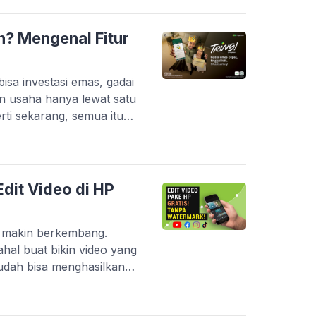
P entry-level yang sering
 berat. Belum […]
n? Mengenal Fitur
sa investasi emas, gadai
n usaha hanya lewat satu
perti sekarang, semua itu
ui inovasi terbarunya, PT
i yang makin lengkap dan
l kini berevolusi jadi
erintegrasi. […]
dit Video di HP
g makin berkembang.
hal buat bikin video yang
udah bisa menghasilkan
onal. Platform seperti
ouTube Shorts bikin