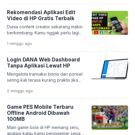
seperti sekarang, semua itu bukan lagi
hal yang sulit. Melalui inovasi
Rekomendasi Aplikasi Edit
terbarunya, PT Pegadaian
Video di HP Gratis Terbaik
menghadirkan aplikasi yang makin
Dunia content creator sekarang makin
lengkap dan praktis. Layanan
berkembang. Kamu nggak perlu lagi
Pegadaian Digital kini berevolusi jadi
laptop mahal buat bikin video yang
platform yang lebih modern dan
1 minggu
ago
keren. Cukup pakai HP, kamu sudah
terintegrasi. […]
bisa menghasilkan konten yang
menarik dan profesional. Platform
Login DANA Web Dashboard
seperti TikTok, Instagram Reels, dan
Tanpa Aplikasi Lewat HP
YouTube Shorts bikin kebutuhan
Mengelola transaksi bisnis dari ponsel
editing video makin tinggi. Tapi
sering kali terasa kurang praktis jika
masalahnya, banyak orang bingung
harus membuka banyak aplikasi
memilih aplikasi yang benar-benar
2 minggu
ago
sekaligus. Apalagi jika memori HP
gratis, mudah dipakai, […]
sudah mulai penuh atau kamu ingin
bekerja lebih cepat tanpa berpindah-
Game PES Mobile Terbaru
pindah aplikasi. Kabar baiknya, DANA
Offline Android Dibawah
menyediakan layanan Dashboard Web
100MB
yang bisa diakses langsung melalui
Main game bola di HP memang seru,
browser. Platform ini memudahkan
apalagi kalau kamu penggemar sepak
pelaku usaha dalam memantau