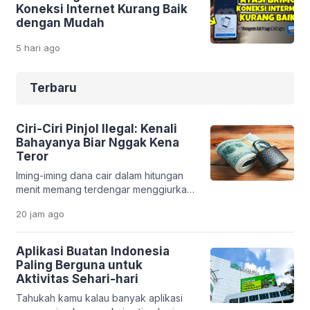
Koneksi Internet Kurang Baik
dengan Mudah
5 hari
ago
Terbaru
Ciri-Ciri Pinjol Ilegal: Kenali
Bahayanya Biar Nggak Kena
Teror
Iming-iming dana cair dalam hitungan
menit memang terdengar menggiurkan.
Apalagi saat kamu sedang butuh uang
20 jam
ago
cepat. Tapi di balik kemudahan itu, ada
jebakan serius yang bisa merusak
kondisi finansial bahkan kehidupan
Aplikasi Buatan Indonesia
pribadimu. Fenomena pinjaman online
Paling Berguna untuk
ilegal makin marak. Banyak aplikasi
Aktivitas Sehari-hari
bodong yang memanfaatkan situasi
Tahukah kamu kalau banyak aplikasi
darurat seseorang. Tanpa sadar,