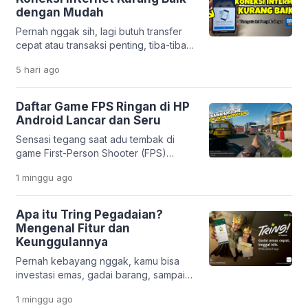
estetik dan unik. Mulai dari efek
dengan Mudah
sinematik ala film, tampilan 3D yang
Pernah nggak sih, lagi butuh transfer
modern, sampai gaya anime yang lucu,
cepat atau transaksi penting, tiba-tiba
semuanya bisa […]
muncul notifikasi “koneksi internet
5 hari
ago
kurang baik” di aplikasi BRImo?
Rasanya pasti bikin panik, apalagi kalau
situasinya mendesak. Masalah ini
Daftar Game FPS Ringan di HP
memang cukup sering dialami oleh
Android Lancar dan Seru
nasabah Bank BRI. Tapi tenang,
Sensasi tegang saat adu tembak di
penyebabnya nggak selalu karena
game First-Person Shooter (FPS)
server gangguan. Justru, dalam banyak
memang selalu bikin deg-degan. Mau
kasus, masalahnya berasal dari
1 minggu
ago
di rumah atau lagi santai di luar, genre
pengaturan di […]
ini nggak pernah gagal memacu
adrenalin. Masalahnya, nggak semua
Apa itu Tring Pegadaian?
orang punya HP flagship dengan
Mengenal Fitur dan
storage besar. Banyak pengguna
Keunggulannya
Android masih pakai HP entry-level
Pernah kebayang nggak, kamu bisa
yang sering ngelag kalau dipakai main
investasi emas, gadai barang, sampai
game berat. Belum […]
urus pembiayaan usaha hanya lewat
1 minggu
ago
satu aplikasi di HP? Di era digital