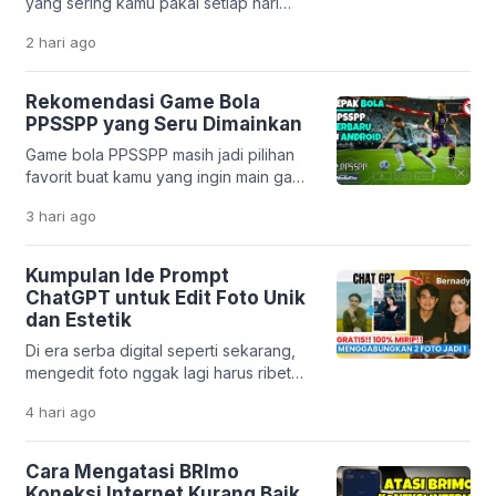
yang sering kamu pakai setiap hari
korban bisa terjebak bunga tinggi,
ternyata dibuat oleh developer
biaya tersembunyi, […]
2 hari
ago
Indonesia? Mulai dari pesan ojek,
belanja online, sampai belajar,
semuanya bisa dilakukan lewat karya
Rekomendasi Game Bola
anak bangsa. Perkembangan teknologi
PPSSPP yang Seru Dimainkan
digital di Indonesia memang sangat
Game bola PPSSPP masih jadi pilihan
pesat. Banyak startup lokal yang
favorit buat kamu yang ingin main game
berhasil menciptakan solusi praktis
sepak bola di HP tanpa harus punya
untuk kebutuhan harian. Tidak hanya
3 hari
ago
perangkat mahal. Emulator PPSSPP
mempermudah hidup, aplikasi […]
memungkinkan kamu menjalankan
game PSP dengan lancar, bahkan di
Kumpulan Ide Prompt
HP dengan spesifikasi menengah ke
ChatGPT untuk Edit Foto Unik
bawah. Menariknya, beberapa game
dan Estetik
masih mendapatkan update dari
Di era serba digital seperti sekarang,
komunitas. Mulai dari transfer pemain
mengedit foto nggak lagi harus ribet
terbaru sampai patch liga […]
pakai aplikasi desain yang rumit. Berkat
4 hari
ago
kemajuan teknologi kecerdasan buatan
seperti ChatGPT, kamu cukup
mengetikkan perintah teks untuk
Cara Mengatasi BRImo
mengubah tampilan foto jadi lebih
Koneksi Internet Kurang Baik