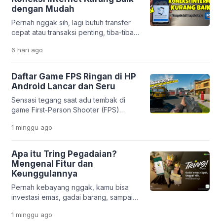
estetik dan unik. Mulai dari efek
dengan Mudah
sinematik ala film, tampilan 3D yang
Pernah nggak sih, lagi butuh transfer
modern, sampai gaya anime yang lucu,
cepat atau transaksi penting, tiba-tiba
semuanya bisa […]
muncul notifikasi “koneksi internet
6 hari
ago
kurang baik” di aplikasi BRImo?
Rasanya pasti bikin panik, apalagi kalau
situasinya mendesak. Masalah ini
Daftar Game FPS Ringan di HP
memang cukup sering dialami oleh
Android Lancar dan Seru
nasabah Bank BRI. Tapi tenang,
Sensasi tegang saat adu tembak di
penyebabnya nggak selalu karena
game First-Person Shooter (FPS)
server gangguan. Justru, dalam banyak
memang selalu bikin deg-degan. Mau
kasus, masalahnya berasal dari
1 minggu
ago
di rumah atau lagi santai di luar, genre
pengaturan di […]
ini nggak pernah gagal memacu
adrenalin. Masalahnya, nggak semua
Apa itu Tring Pegadaian?
orang punya HP flagship dengan
Mengenal Fitur dan
storage besar. Banyak pengguna
Keunggulannya
Android masih pakai HP entry-level
Pernah kebayang nggak, kamu bisa
yang sering ngelag kalau dipakai main
investasi emas, gadai barang, sampai
game berat. Belum […]
urus pembiayaan usaha hanya lewat
1 minggu
ago
satu aplikasi di HP? Di era digital