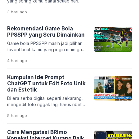
yang sering kamu pakai setiap hari
korban bisa terjebak bunga tinggi,
ternyata dibuat oleh developer
biaya tersembunyi, […]
3 hari
ago
Indonesia? Mulai dari pesan ojek,
belanja online, sampai belajar,
semuanya bisa dilakukan lewat karya
Rekomendasi Game Bola
anak bangsa. Perkembangan teknologi
PPSSPP yang Seru Dimainkan
digital di Indonesia memang sangat
Game bola PPSSPP masih jadi pilihan
pesat. Banyak startup lokal yang
favorit buat kamu yang ingin main game
berhasil menciptakan solusi praktis
sepak bola di HP tanpa harus punya
untuk kebutuhan harian. Tidak hanya
4 hari
ago
perangkat mahal. Emulator PPSSPP
mempermudah hidup, aplikasi […]
memungkinkan kamu menjalankan
game PSP dengan lancar, bahkan di
Kumpulan Ide Prompt
HP dengan spesifikasi menengah ke
ChatGPT untuk Edit Foto Unik
bawah. Menariknya, beberapa game
dan Estetik
masih mendapatkan update dari
Di era serba digital seperti sekarang,
komunitas. Mulai dari transfer pemain
mengedit foto nggak lagi harus ribet
terbaru sampai patch liga […]
pakai aplikasi desain yang rumit. Berkat
5 hari
ago
kemajuan teknologi kecerdasan buatan
seperti ChatGPT, kamu cukup
mengetikkan perintah teks untuk
Cara Mengatasi BRImo
mengubah tampilan foto jadi lebih
Koneksi Internet Kurang Baik