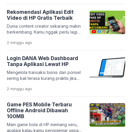
seperti sekarang, semua itu bukan lagi
hal yang sulit. Melalui inovasi
Rekomendasi Aplikasi Edit
terbarunya, PT Pegadaian
Video di HP Gratis Terbaik
menghadirkan aplikasi yang makin
Dunia content creator sekarang makin
lengkap dan praktis. Layanan
berkembang. Kamu nggak perlu lagi
Pegadaian Digital kini berevolusi jadi
laptop mahal buat bikin video yang
platform yang lebih modern dan
2 minggu
ago
keren. Cukup pakai HP, kamu sudah
terintegrasi. […]
bisa menghasilkan konten yang
menarik dan profesional. Platform
Login DANA Web Dashboard
seperti TikTok, Instagram Reels, dan
Tanpa Aplikasi Lewat HP
YouTube Shorts bikin kebutuhan
Mengelola transaksi bisnis dari ponsel
editing video makin tinggi. Tapi
sering kali terasa kurang praktis jika
masalahnya, banyak orang bingung
harus membuka banyak aplikasi
memilih aplikasi yang benar-benar
2 minggu
ago
sekaligus. Apalagi jika memori HP
gratis, mudah dipakai, […]
sudah mulai penuh atau kamu ingin
bekerja lebih cepat tanpa berpindah-
Game PES Mobile Terbaru
pindah aplikasi. Kabar baiknya, DANA
Offline Android Dibawah
menyediakan layanan Dashboard Web
100MB
yang bisa diakses langsung melalui
Main game bola di HP memang seru,
browser. Platform ini memudahkan
apalagi kalau kamu penggemar sepak
pelaku usaha dalam memantau