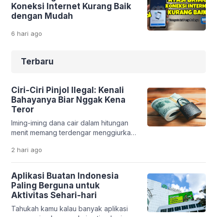
Koneksi Internet Kurang Baik
dengan Mudah
6 hari
ago
Terbaru
Ciri-Ciri Pinjol Ilegal: Kenali
Bahayanya Biar Nggak Kena
Teror
Iming-iming dana cair dalam hitungan
menit memang terdengar menggiurkan.
Apalagi saat kamu sedang butuh uang
2 hari
ago
cepat. Tapi di balik kemudahan itu, ada
jebakan serius yang bisa merusak
kondisi finansial bahkan kehidupan
Aplikasi Buatan Indonesia
pribadimu. Fenomena pinjaman online
Paling Berguna untuk
ilegal makin marak. Banyak aplikasi
Aktivitas Sehari-hari
bodong yang memanfaatkan situasi
Tahukah kamu kalau banyak aplikasi
darurat seseorang. Tanpa sadar,