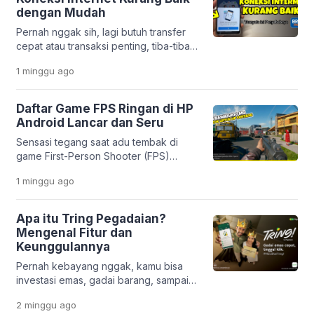
estetik dan unik. Mulai dari efek
dengan Mudah
sinematik ala film, tampilan 3D yang
Pernah nggak sih, lagi butuh transfer
modern, sampai gaya anime yang lucu,
cepat atau transaksi penting, tiba-tiba
semuanya bisa […]
muncul notifikasi “koneksi internet
1 minggu
ago
kurang baik” di aplikasi BRImo?
Rasanya pasti bikin panik, apalagi kalau
situasinya mendesak. Masalah ini
Daftar Game FPS Ringan di HP
memang cukup sering dialami oleh
Android Lancar dan Seru
nasabah Bank BRI. Tapi tenang,
Sensasi tegang saat adu tembak di
penyebabnya nggak selalu karena
game First-Person Shooter (FPS)
server gangguan. Justru, dalam banyak
memang selalu bikin deg-degan. Mau
kasus, masalahnya berasal dari
1 minggu
ago
di rumah atau lagi santai di luar, genre
pengaturan di […]
ini nggak pernah gagal memacu
adrenalin. Masalahnya, nggak semua
Apa itu Tring Pegadaian?
orang punya HP flagship dengan
Mengenal Fitur dan
storage besar. Banyak pengguna
Keunggulannya
Android masih pakai HP entry-level
Pernah kebayang nggak, kamu bisa
yang sering ngelag kalau dipakai main
investasi emas, gadai barang, sampai
game berat. Belum […]
urus pembiayaan usaha hanya lewat
2 minggu
ago
satu aplikasi di HP? Di era digital