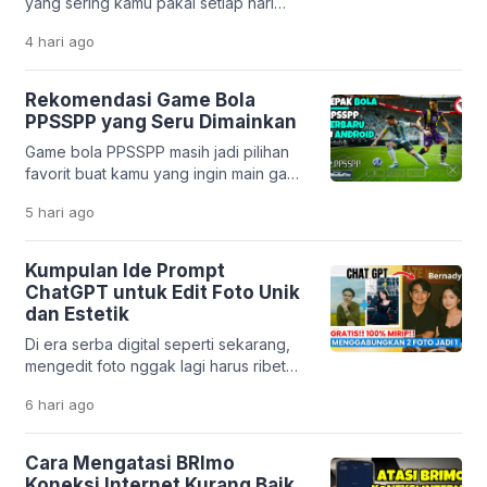
yang sering kamu pakai setiap hari
korban bisa terjebak bunga tinggi,
ternyata dibuat oleh developer
biaya tersembunyi, […]
4 hari
ago
Indonesia? Mulai dari pesan ojek,
belanja online, sampai belajar,
semuanya bisa dilakukan lewat karya
Rekomendasi Game Bola
anak bangsa. Perkembangan teknologi
PPSSPP yang Seru Dimainkan
digital di Indonesia memang sangat
Game bola PPSSPP masih jadi pilihan
pesat. Banyak startup lokal yang
favorit buat kamu yang ingin main game
berhasil menciptakan solusi praktis
sepak bola di HP tanpa harus punya
untuk kebutuhan harian. Tidak hanya
5 hari
ago
perangkat mahal. Emulator PPSSPP
mempermudah hidup, aplikasi […]
memungkinkan kamu menjalankan
game PSP dengan lancar, bahkan di
Kumpulan Ide Prompt
HP dengan spesifikasi menengah ke
ChatGPT untuk Edit Foto Unik
bawah. Menariknya, beberapa game
dan Estetik
masih mendapatkan update dari
Di era serba digital seperti sekarang,
komunitas. Mulai dari transfer pemain
mengedit foto nggak lagi harus ribet
terbaru sampai patch liga […]
pakai aplikasi desain yang rumit. Berkat
6 hari
ago
kemajuan teknologi kecerdasan buatan
seperti ChatGPT, kamu cukup
mengetikkan perintah teks untuk
Cara Mengatasi BRImo
mengubah tampilan foto jadi lebih
Koneksi Internet Kurang Baik