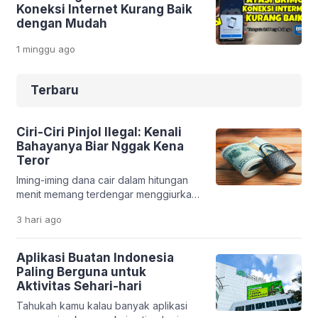
Koneksi Internet Kurang Baik
dengan Mudah
1 minggu
ago
Terbaru
Ciri-Ciri Pinjol Ilegal: Kenali
Bahayanya Biar Nggak Kena
Teror
Iming-iming dana cair dalam hitungan
menit memang terdengar menggiurkan.
Apalagi saat kamu sedang butuh uang
3 hari
ago
cepat. Tapi di balik kemudahan itu, ada
jebakan serius yang bisa merusak
kondisi finansial bahkan kehidupan
Aplikasi Buatan Indonesia
pribadimu. Fenomena pinjaman online
Paling Berguna untuk
ilegal makin marak. Banyak aplikasi
Aktivitas Sehari-hari
bodong yang memanfaatkan situasi
Tahukah kamu kalau banyak aplikasi
darurat seseorang. Tanpa sadar,