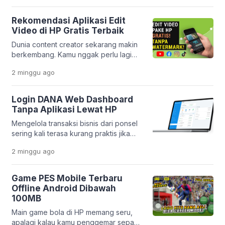
seperti sekarang, semua itu bukan lagi
hal yang sulit. Melalui inovasi
Rekomendasi Aplikasi Edit
terbarunya, PT Pegadaian
Video di HP Gratis Terbaik
menghadirkan aplikasi yang makin
Dunia content creator sekarang makin
lengkap dan praktis. Layanan
berkembang. Kamu nggak perlu lagi
Pegadaian Digital kini berevolusi jadi
laptop mahal buat bikin video yang
platform yang lebih modern dan
2 minggu
ago
keren. Cukup pakai HP, kamu sudah
terintegrasi. […]
bisa menghasilkan konten yang
menarik dan profesional. Platform
Login DANA Web Dashboard
seperti TikTok, Instagram Reels, dan
Tanpa Aplikasi Lewat HP
YouTube Shorts bikin kebutuhan
Mengelola transaksi bisnis dari ponsel
editing video makin tinggi. Tapi
sering kali terasa kurang praktis jika
masalahnya, banyak orang bingung
harus membuka banyak aplikasi
memilih aplikasi yang benar-benar
2 minggu
ago
sekaligus. Apalagi jika memori HP
gratis, mudah dipakai, […]
sudah mulai penuh atau kamu ingin
bekerja lebih cepat tanpa berpindah-
Game PES Mobile Terbaru
pindah aplikasi. Kabar baiknya, DANA
Offline Android Dibawah
menyediakan layanan Dashboard Web
100MB
yang bisa diakses langsung melalui
Main game bola di HP memang seru,
browser. Platform ini memudahkan
apalagi kalau kamu penggemar sepak
pelaku usaha dalam memantau